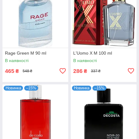
Rage Green M 90 ml
L'Uomo X M 100 ml
В наявності
В наявності
465
286
₴
₴
548 ₴
337 ₴
Новинка
–15%
Новинка
–15%