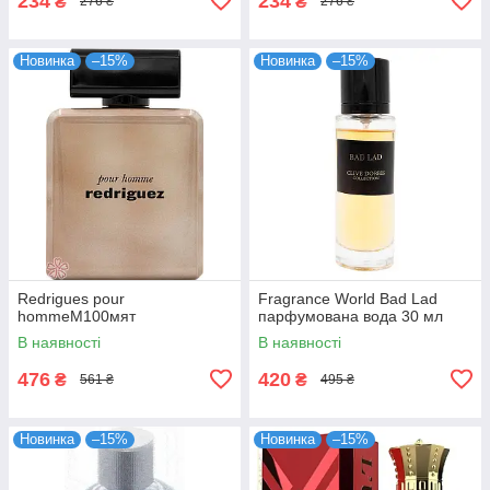
234
234
₴
₴
276 ₴
276 ₴
Новинка
–15%
Новинка
–15%
Redrigues pour
Fragrance World Bad Lad
hommeM100мят
парфумована вода 30 мл
В наявності
В наявності
476
420
₴
₴
561 ₴
495 ₴
Новинка
–15%
Новинка
–15%