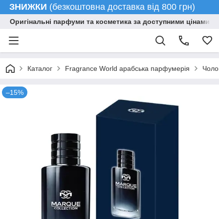
ЗНИЖКИ
(безкоштовна доставка від 800 грн)
Оригінальні парфуми та косметика за доступними цінами гу
Каталог
Fragrance World арабська парфумерія
Чоло
–15%