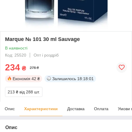
Marque № 101 30 ml Sauvage
В наявності
Код: 25520
Опт і роздріб
234
₴
276 ₴
Економія
42 ₴
Залишилось
18:18:01
213 ₴
від 288 шт.
Опис
Характеристики
Доставка
Оплата
Умови 
Опис