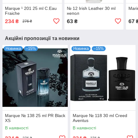
Marque ¹ 201 25 ml C.Eau
№ 12 Irish Leather 30 ml
Mari
Fraiche
непол
234
63
67
₴
₴
276 ₴
Акційні пропозиції та новинки
Новинка
–15%
Новинка
–15%
Marque № 138 25 ml PR Black
Marque № 118 30 ml Creed
XS
Aventus
В наявності
В наявності