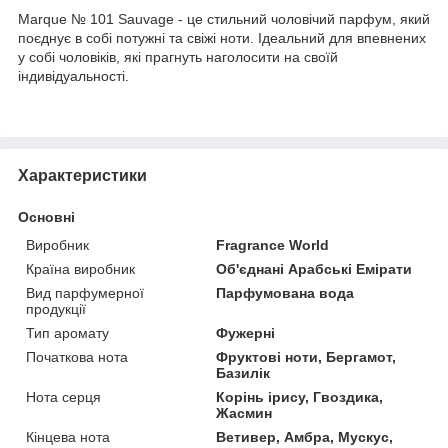
Marque № 101 Sauvage - це стильний чоловічий парфум, який
поєднує в собі потужні та свіжі ноти. Ідеальний для впевнених
у собі чоловіків, які прагнуть наголосити на своїй
індивідуальності.
Характеристики
Основні
Виробник
Fragrance World
Країна виробник
Об'єднані Арабські Емірати
Вид парфумерної
Парфумована вода
продукції
Тип аромату
Фужерні
Початкова нота
Фруктові ноти, Бергамот,
Базилік
Нота серця
Корінь ірису, Гвоздика,
Жасмин
Кінцева нота
Ветивер, Амбра, Мускус,