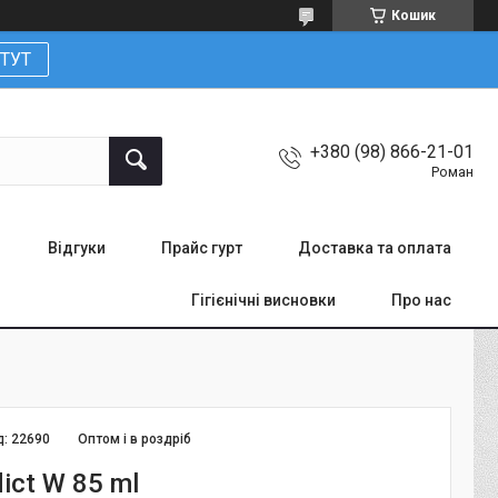
Кошик
ТУТ
+380 (98) 866-21-01
Роман
Відгуки
Прайс гурт
Доставка та оплата
Гігієнічні висновки
Про нас
д:
22690
Оптом і в роздріб
ict W 85 ml