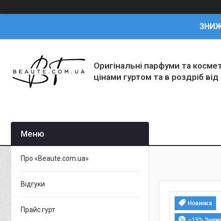
ЗНИ
Оригінальні парфуми та косме
цінами гуртом та в роздріб від
Про «Beaute.com.ua»
Відгуки
Новинка
Прайс гурт
–15%