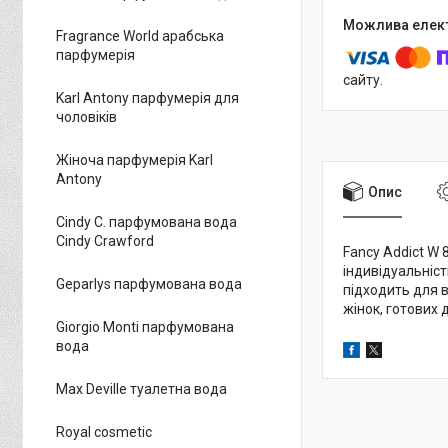
Fragrance World арабська
парфумерія
сайту.
Karl Antony парфумерія для
чоловіків
Жіноча парфумерія Karl
Antony
Опис
Cindy C. парфумована вода
Cindy Crawford
Fancy Addict W 
індивідуальніст
Geparlys парфумована вода
підходить для в
жінок, готових
Giorgio Monti парфумована
вода
Max Deville туалетна вода
Royal cosmetic