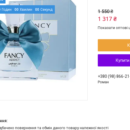
0
Годин
0
0
Хвилин
0
0
Секунд
1 550 ₴
1 317 ₴
Показати оптові ц
К
Купити
+380 (98) 866-21
Роман
едбачено повернення та обмін даного товару належної якості