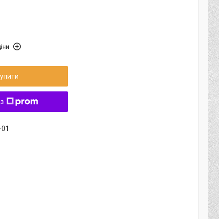
іни
упити
 з
-01