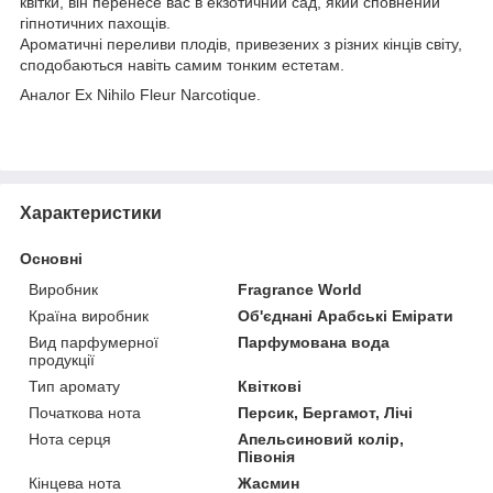
квітки, він перенесе вас в екзотичний сад, який сповнений
гіпнотичних пахощів.
Ароматичні переливи плодів, привезених з різних кінців світу,
сподобаються навіть самим тонким естетам.
Аналог Ex Nihilo Fleur Narcotique.
Характеристики
Основні
Виробник
Fragrance World
Країна виробник
Об'єднані Арабські Емірати
Вид парфумерної
Парфумована вода
продукції
Тип аромату
Квіткові
Початкова нота
Персик, Бергамот, Лічі
Нота серця
Апельсиновий колір,
Півонія
Кінцева нота
Жасмин