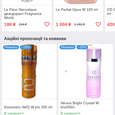
Le Fleur Narcotique
Le Parfait Opus W 100 ml
CD C
дезодорант Fragrance
ml
World
198
1 004
420
₴
₴
234 ₴
1 182 ₴
Акційні пропозиції та новинки
Новинка
–15%
Новинка
–15%
Versus Bright Crystal W
Esscentric №02 W b/s 200 ml
b/s200m
В наявності
В наявності