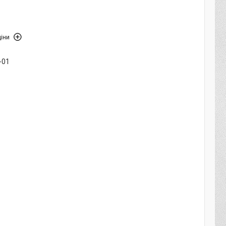
іни
-01