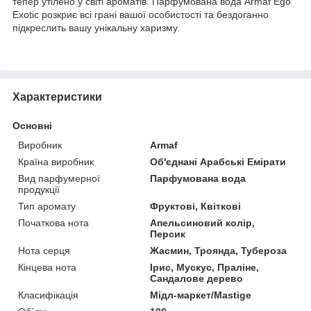
тепер утілено у світі ароматів. Парфумована вода Armaf Ego
Exotic розкриє всі грані вашої особистості та бездоганно
підкреслить вашу унікальну харизму.
Характеристики
Основні
Виробник
Armaf
Країна виробник
Об'єднані Арабські Емірати
Вид парфумерної
Парфумована вода
продукції
Тип аромату
Фруктові, Квіткові
Початкова нота
Апельсиновий колір,
Персик
Нота серця
Жасмин, Троянда, Тубероза
Кінцева нота
Ірис, Мускус, Праліне,
Сандалове дерево
Класифікація
Мідл-маркет/Mastige