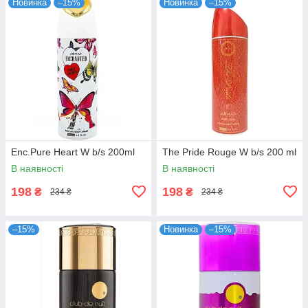
Новинка
–15%
Новинка
–15%
Enc.Pure Heart W b/s 200ml
The Pride Rouge W b/s 200 ml
В наявності
В наявності
198
198
₴
₴
234 ₴
234 ₴
–15%
Новинка
–15%