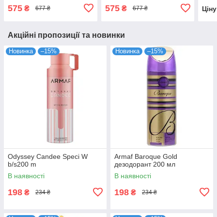
575
575
₴
₴
Цін
677 ₴
677 ₴
Акційні пропозиції та новинки
Новинка
–15%
Новинка
–15%
Odyssey Candee Speci W
Armaf Baroque Gold
b/s200 m
дезодорант 200 мл
В наявності
В наявності
198
198
₴
₴
234 ₴
234 ₴