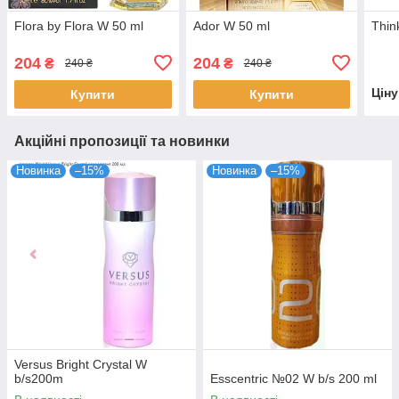
Flora by Flora W 50 ml
Ador W 50 ml
Thin
204
204
₴
₴
240 ₴
240 ₴
Цін
Купити
Купити
Акційні пропозиції та новинки
Новинка
–15%
Новинка
–15%
Versus Bright Crystal W
b/s200m
Esscentric №02 W b/s 200 ml