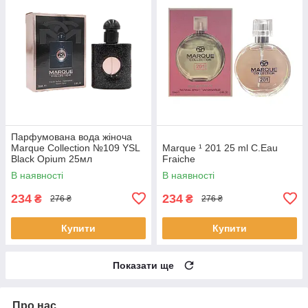
Парфумована вода жіноча
Marque Collection №109 YSL
Marque ¹ 201 25 ml C.Eau
Black Opium 25мл
Fraiche
В наявності
В наявності
234
234
₴
₴
276 ₴
276 ₴
Купити
Купити
Показати ще
Про нас