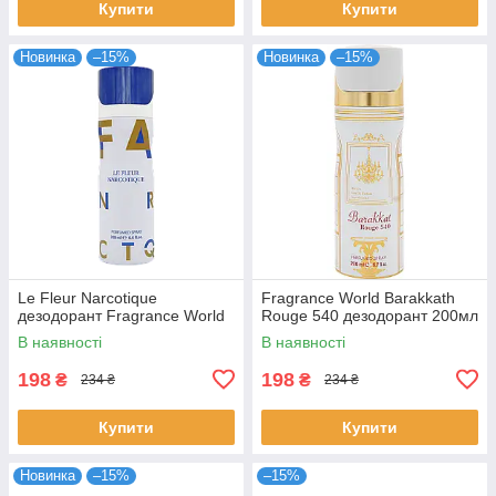
Купити
Купити
Новинка
–15%
Новинка
–15%
Le Fleur Narcotique
Fragrance World Barakkath
дезодорант Fragrance World
Rouge 540 дезодорант 200мл
В наявності
В наявності
198
198
₴
₴
234 ₴
234 ₴
Купити
Купити
Новинка
–15%
–15%