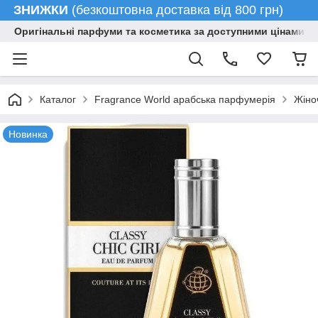
ЗНИЖКИ
(безкоштовна доставка від 800 грн)
Оригінальні парфуми та косметика за доступними цінами гу
Каталог
Fragrance World арабська парфумерія
Жіно
Новинка