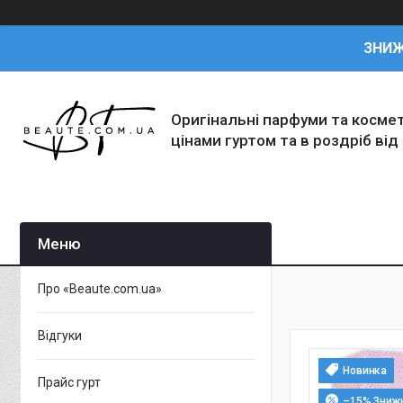
ЗНИ
Оригінальні парфуми та косме
цінами гуртом та в роздріб від
Про «Beaute.com.ua»
Відгуки
Новинка
Прайс гурт
–15%