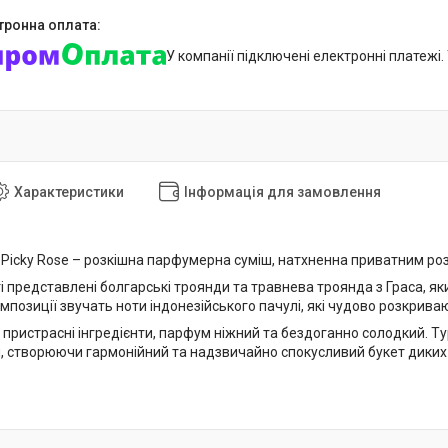
У компанії підключені електронні платежі
Характеристики
Інформація для замовлення
d Picky Rose – розкішна парфумерна суміш, натхненна приватним ро
 представлені болгарські троянди та травнева троянда з Граса, як
омпозиції звучать ноти індонезійського пачулі, які чудово розкрив
пристрасні інгредієнти, парфум ніжний та бездоганно солодкий. Т
ій, створюючи гармонійний та надзвичайно спокусливий букет диких