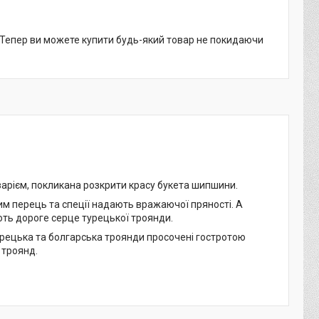
. Тепер ви можете купити будь-який товар не покидаючи
зарієм, покликана розкрити красу букета шипшини.
им перець та спеції надають вражаючої пряності. А
ають дороге серце турецької троянди.
урецька та болгарська троянди просочені гостротою
 троянд.