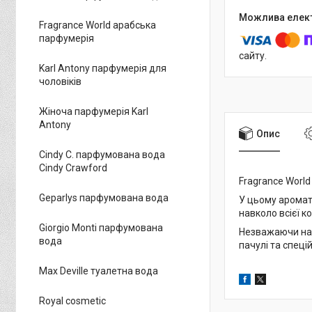
Fragrance World арабська
парфумерія
сайту.
Karl Antony парфумерія для
чоловіків
Жіноча парфумерія Karl
Antony
Опис
Cindy C. парфумована вода
Cindy Crawford
Fragrance Worl
Geparlys парфумована вода
У цьому ароматі
навколо всієї к
Giorgio Monti парфумована
Незважаючи на 
вода
пачулі та спец
Max Deville туалетна вода
Royal cosmetic