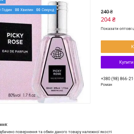
0
Годин
0
0
Хвилин
0
0
Секунд
240 ₴
204 ₴
Показати оптові ц
К
Купити
+380 (98) 866-21
Роман
едбачено повернення та обмін даного товару належної якості