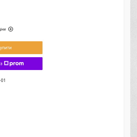
іни
упити
 з
-01