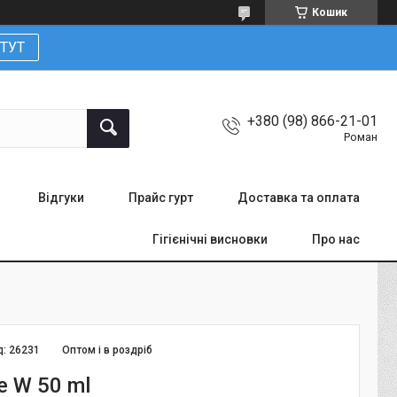
Кошик
ТУТ
+380 (98) 866-21-01
Роман
Відгуки
Прайс гурт
Доставка та оплата
Гігієнічні висновки
Про нас
д:
26231
Оптом і в роздріб
e W 50 ml