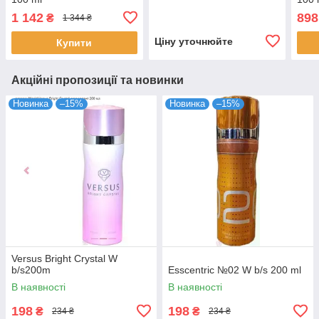
1 142
898
₴
1 344 ₴
Ціну уточнюйте
Купити
Акційні пропозиції та новинки
Новинка
–15%
Новинка
–15%
Versus Bright Crystal W
b/s200m
Esscentric №02 W b/s 200 ml
В наявності
В наявності
198
198
₴
₴
234 ₴
234 ₴