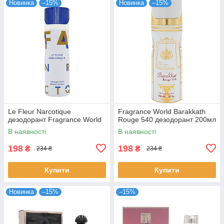
Новинка
–15%
Новинка
–15%
Le Fleur Narcotique
Fragrance World Barakkath
дезодорант Fragrance World
Rouge 540 дезодорант 200мл
В наявності
В наявності
198
198
₴
₴
234 ₴
234 ₴
Купити
Купити
Новинка
–15%
–15%