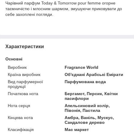
Чарівний парфум Today & Tomorrow pour femme огорне
таємничістю і млосним шармом, змушуючи приковувати до
себе захоплені погляди.
Характеристики
Основні
Виробник
Fragrance World
Країна виробник
Об'єднані Арабські Емірати
Вид парфумерної
Парфумована вода
продукції
Початкова нота
Бергамот, Персик, Квітки
пасифлори
Нота серця
Апельсиновий колір,
Півонія, Пастила
Кінцева нота
Амбра, Ваніль, Мускус,
Сандалове дерево
Класифікація
Мас маркет