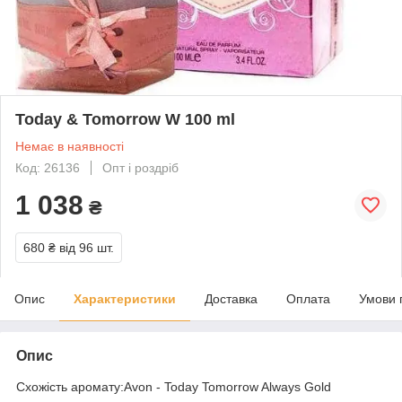
Today & Tomorrow W 100 ml
Немає в наявності
Код: 26136
Опт і роздріб
1 038
₴
680 ₴
від 96 шт.
Опис
Характеристики
Доставка
Оплата
Умови 
Опис
Схожість аромату:Avon - Today Tomorrow Always Gold