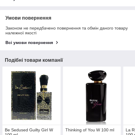
Умови повернення
Законом не передбачено повернення та обмін даного товару
належної якості
Всі умови повернення
Подібні товари компанії
Be Sedused Guilty Girl W
Thinking of You W 100 ml
La R
100 ml
100 