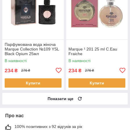
Парфумована вода жіноча
Marque Collection №109 YSL
Marque ¹ 201 25 ml C.Eau
Black Opium 25мл
Fraiche
В наявності
В наявності
234
234
₴
₴
276 ₴
276 ₴
Купити
Купити
Показати ще
Про нас
100% позитивних з 92 відгуків за рік