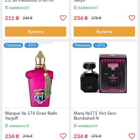
В наявності
В наявності
211
234
₴
₴
249 ₴
276 ₴
Купити
Купити
Новинка
–15%
Новинка
–15%
Marque № 174 Gran Ballo
Marq №171 Vict.Secr
Xerjoff
Bombshell N
В наявності
В наявності
234
234
₴
₴
276 ₴
276 ₴