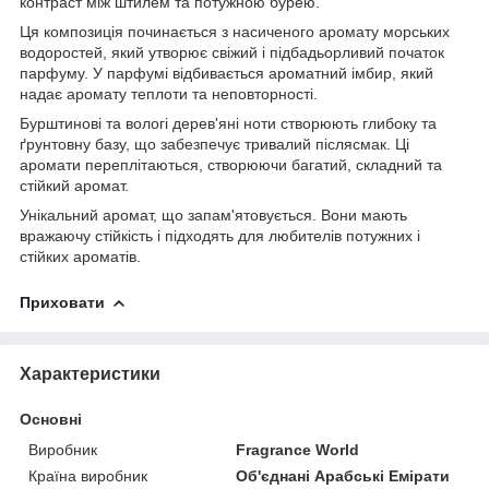
контраст між штилем та потужною бурею.
Ця композиція починається з насиченого аромату морських
водоростей, який утворює свіжий і підбадьорливий початок
парфуму. У парфумі відбивається ароматний імбир, який
надає аромату теплоти та неповторності.
Бурштинові та вологі дерев'яні ноти створюють глибоку та
ґрунтовну базу, що забезпечує тривалий післясмак. Ці
аромати переплітаються, створюючи багатий, складний та
стійкий аромат.
Унікальний аромат, що запам'ятовується. Вони мають
вражаючу стійкість і підходять для любителів потужних і
стійких ароматів.
Приховати
Характеристики
Основні
Виробник
Fragrance World
Країна виробник
Об'єднані Арабські Емірати