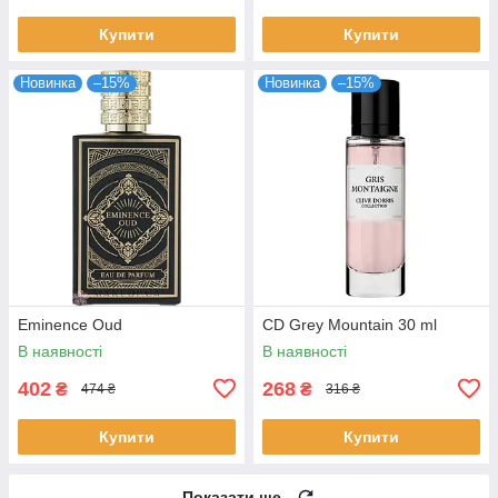
Купити
Купити
Новинка
–15%
Новинка
–15%
Eminence Oud
CD Grey Mountain 30 ml
В наявності
В наявності
402
268
₴
₴
474 ₴
316 ₴
Купити
Купити
Показати ще