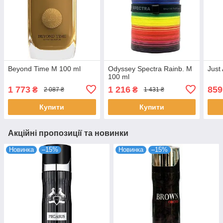
Beyond Time M 100 ml
Odyssey Spectra Rainb. M
Just
100 ml
1 773
1 216
859
₴
₴
2 087 ₴
1 431 ₴
Купити
Купити
Акційні пропозиції та новинки
Новинка
–15%
Новинка
–15%