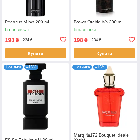
Pegasus M b/s 200 ml
Brown Orchid b/s 200 ml
В наявності
В наявності
198
198
₴
₴
234 ₴
234 ₴
Купити
Купити
Новинка
–15%
Новинка
–15%
Marq №172 Bouquet Ideale
ES So Fabulous U 80 ml
Xerjof