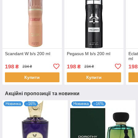
Scandant W b/s 200 ml
Pegasus M b/s 200 ml
Ecla
ml
198
198
198
₴
₴
234 ₴
234 ₴
Купити
Купити
Акційні пропозиції та новинки
Новинка
–16%
Новинка
–16%