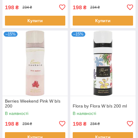
198
198
₴
₴
234 ₴
234 ₴
Купити
Купити
–15%
–15%
Berries Weekend Pink W b/s
200
Flora by Flora W b/s 200 ml
В наявності
В наявності
198
198
₴
₴
234 ₴
234 ₴
Купити
Купити