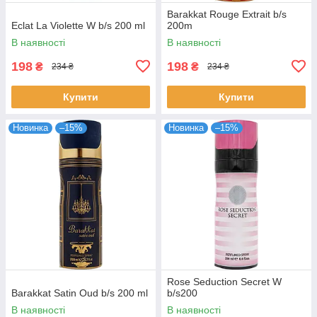
Barakkat Rouge Extrait b/s
Eclat La Violette W b/s 200 ml
200m
В наявності
В наявності
198
198
₴
₴
234 ₴
234 ₴
Купити
Купити
Новинка
–15%
Новинка
–15%
Rose Seduction Secret W
Barakkat Satin Oud b/s 200 ml
b/s200
В наявності
В наявності