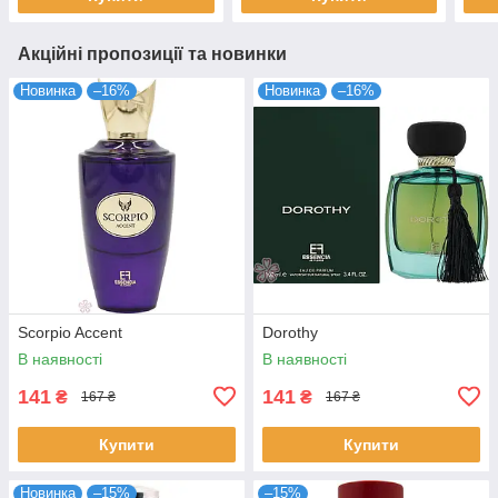
Акційні пропозиції та новинки
Новинка
–16%
Новинка
–16%
Scorpio Accent
Dorothy
В наявності
В наявності
141
141
₴
₴
167 ₴
167 ₴
Купити
Купити
Новинка
–15%
–15%