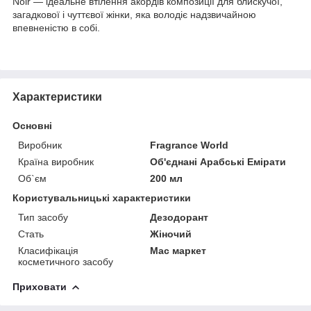
Noir — ідеальне втілення акордів композиції для блискучої,
загадкової і чуттєвої жінки, яка володіє надзвичайною
впевненістю в собі.
Характеристики
Основні
Виробник
Fragrance World
Країна виробник
Об'єднані Арабські Емірати
Об`єм
200 мл
Користувальницькі характеристики
Тип засобу
Дезодорант
Стать
Жіночий
Класифікація
Мас маркет
косметичного засобу
Приховати