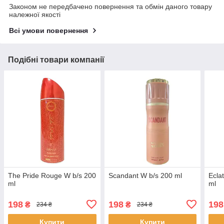
Законом не передбачено повернення та обмін даного товару
належної якості
Всі умови повернення
Подібні товари компанії
The Pride Rouge W b/s 200
Scandant W b/s 200 ml
Ecla
ml
ml
198
198
198
₴
₴
234 ₴
234 ₴
Купити
Купити