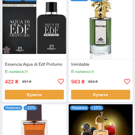
Essencia Aqua di Edf Profumo
Inimitable
В наявності
В наявності
422
563
₴
₴
497 ₴
663 ₴
Купити
Купити
Новинка
–15%
Новинка
–15%