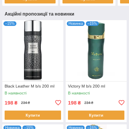
Акційні пропозиції та новинки
–15%
Новинка
–15%
Black Leather M b/s 200 ml
Victory M b/s 200 ml
В наявності
В наявності
198
198
₴
₴
234 ₴
234 ₴
Купити
Купити
Новинка
–15%
Новинка
–15%