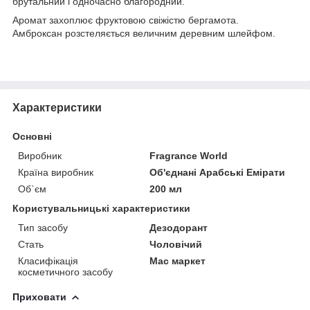
брутальний і одночасно благородний.
Аромат захоплює фруктовою свіжістю бергамота.
Амброксан розстеляється величним деревним шлейфом.
Характеристики
Основні
Виробник
Fragrance World
Країна виробник
Об'єднані Арабські Емірати
Об`єм
200 мл
Користувальницькі характеристики
Тип засобу
Дезодорант
Стать
Чоловічий
Класифікація
Мас маркет
косметичного засобу
Приховати