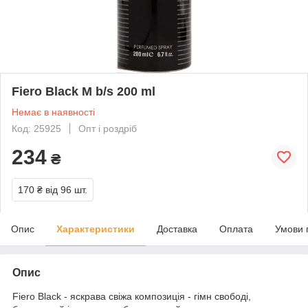
Fiero Black M b/s 200 ml
Немає в наявності
Код: 25925
Опт і роздріб
234
₴
170 ₴
від 96 шт.
Опис
Характеристики
Доставка
Оплата
Умови 
Опис
Fiero Black - яскрава свіжа композиція - гімн свободі,