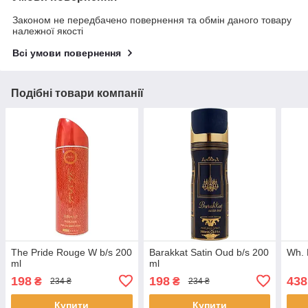
Законом не передбачено повернення та обмін даного товару
належної якості
Всі умови повернення
Подібні товари компанії
The Pride Rouge W b/s 200
Barakkat Satin Oud b/s 200
Wh. 
ml
ml
198
198
438
₴
₴
234 ₴
234 ₴
Купити
Купити