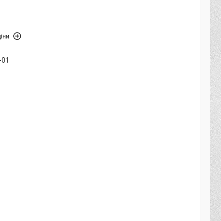
іни
-01