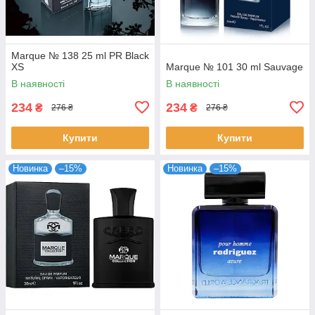
Marque № 138 25 ml PR Black
XS
Marque № 101 30 ml Sauvage
В наявності
В наявності
234
234
₴
₴
276 ₴
276 ₴
Купити
Купити
Новинка
–15%
Новинка
–15%