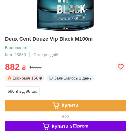
Deux Cent Douze Vip Black M100m
В наявності
Код: 25880
Опт і роздріб
882
₴
1 038 ₴
Економія
156 ₴
Залишилось
1 день
680 ₴
від 96 шт.
Купити
або
Купити з