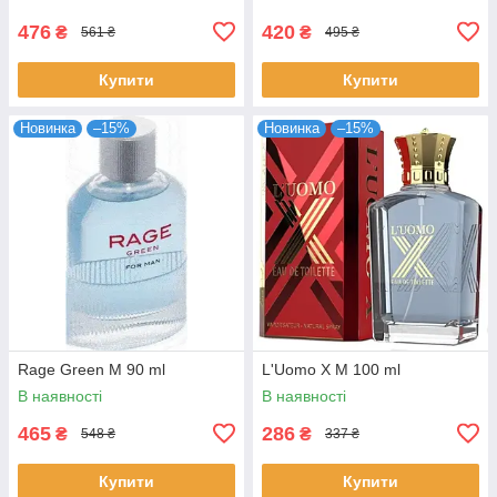
476
420
₴
₴
561 ₴
495 ₴
Купити
Купити
Новинка
–15%
Новинка
–15%
Rage Green M 90 ml
L'Uomo X M 100 ml
В наявності
В наявності
465
286
₴
₴
548 ₴
337 ₴
Купити
Купити