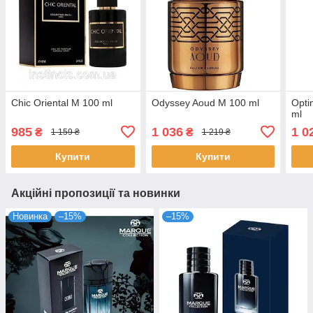
Chic Oriental M 100 ml
Odyssey Aoud M 100 ml
Opti
ml
985
1 036
1 0
₴
₴
1 159 ₴
1 219 ₴
Купити
Купити
Акційні пропозиції та новинки
Новинка
–15%
–15%