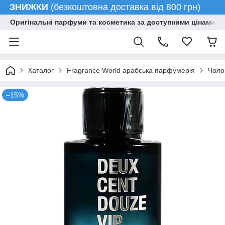
ЗНИЖКИ
(безкоштовна доставка від 800 грн)
Оригінальні парфуми та косметика за доступними цінами гу
Каталог
Fragrance World арабська парфумерія
Чоло
–15%