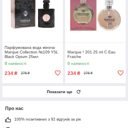
Парфумована вода жіноча
Marque Collection №109 YSL
Marque ¹ 201 25 ml C.Eau
Black Opium 25мл
Fraiche
В наявності
В наявності
234
234
₴
₴
276 ₴
276 ₴
Показати ще
Про нас
100% позитивних з 92 відгуків за рік