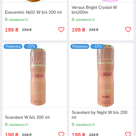
Versus Bright Crystal W
Esscentric №02 W b/s 200 ml
b/s200m
В наявності
В наявності
198
198
₴
₴
234 ₴
234 ₴
Новинка
–15%
Новинка
–15%
Scandant by Night W b/s 200
Scandant W b/s 200 ml
ml
В наявності
В наявності
198
198
₴
₴
234 ₴
234 ₴