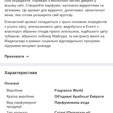
собі інгредієнти, отримані з екологічно чистих джерел у
всьому світі. Створюйте парфуми, натхненні відкриттями та
зв'язками. Це аромат для відкритої, допитливої, автентичної
жінки, яка готова розширити свій кругозір.
Елегантний аромат складається з трьох основних інгредієнтів
з усього світу: апельсинового цвіту, видобутого в Єгипті з
власноруч зібраних плодів гіркого апельсина, індійського цвіту
туберози, зібраного поблизу Майсура, та екстракту ванілі на
Мадагаскарі в рамках соціально відповідальної програми
підтримки місцевої громади.
Приховати
Характеристики
Основні
Виробник
Fragrance World
Країна виробник
Об'єднані Арабські Емірати
Вид парфумерної
Парфумована вода
продукції
Тип аромату
Східні (Орієнтальні),