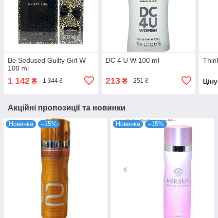
Be Sedused Guilty Girl W
DC 4 U W 100 ml
Thin
100 ml
1 142
213
₴
₴
Цін
1 344 ₴
251 ₴
Акційні пропозиції та новинки
Новинка
–15%
Новинка
–15%