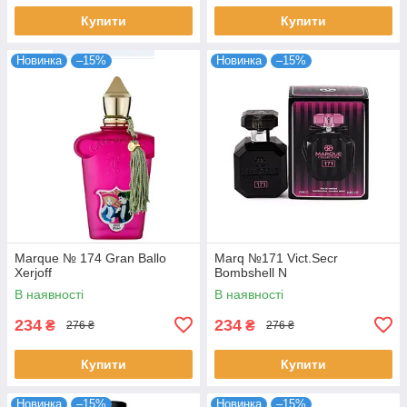
Купити
Купити
Новинка
–15%
Новинка
–15%
Marque № 174 Gran Ballo
Marq №171 Vict.Secr
Xerjoff
Bombshell N
В наявності
В наявності
234
234
₴
₴
276 ₴
276 ₴
Купити
Купити
Новинка
–15%
Новинка
–15%