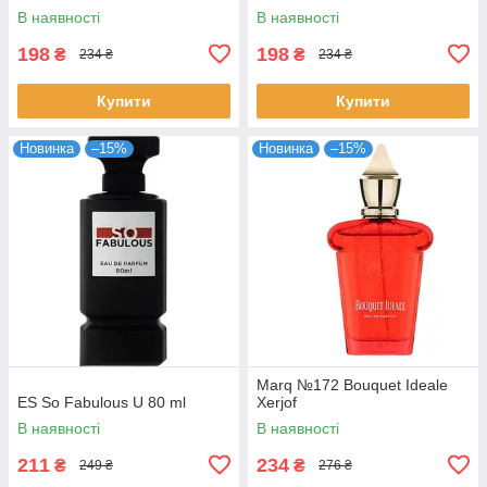
В наявності
В наявності
198
198
₴
₴
234 ₴
234 ₴
Купити
Купити
Новинка
–15%
Новинка
–15%
Marq №172 Bouquet Ideale
ES So Fabulous U 80 ml
Xerjof
В наявності
В наявності
211
234
₴
₴
249 ₴
276 ₴