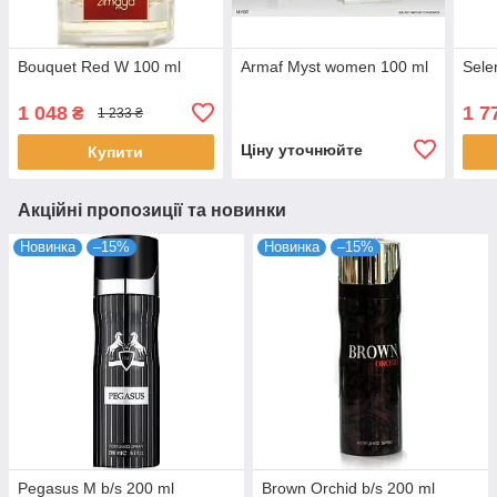
Bouquet Red W 100 ml
Armaf Myst women 100 ml
Sele
1 048
1 7
₴
1 233 ₴
Ціну уточнюйте
Купити
Акційні пропозиції та новинки
Новинка
–15%
Новинка
–15%
Pegasus M b/s 200 ml
Brown Orchid b/s 200 ml