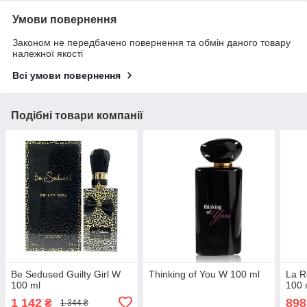
Умови повернення
Законом не передбачено повернення та обмін даного товару
належної якості
Всі умови повернення
Подібні товари компанії
Be Sedused Guilty Girl W
Thinking of You W 100 ml
La R
100 ml
100 
1 142
898
₴
1 344 ₴