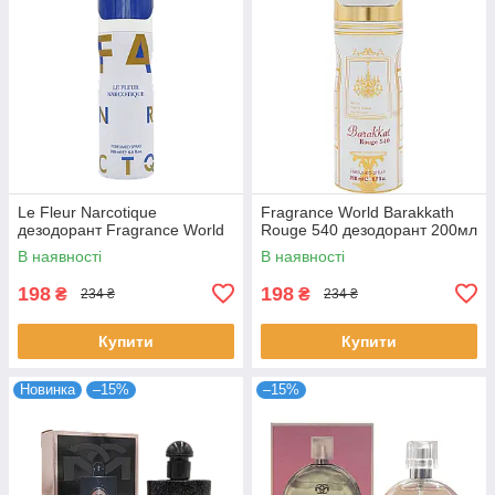
Le Fleur Narcotique
Fragrance World Barakkath
дезодорант Fragrance World
Rouge 540 дезодорант 200мл
В наявності
В наявності
198
198
₴
₴
234 ₴
234 ₴
Купити
Купити
Новинка
–15%
–15%