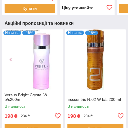
Ціну уточнюйте
Купити
Акційні пропозиції та новинки
Новинка
–15%
Новинка
–15%
Versus Bright Crystal W
b/s200m
Esscentric №02 W b/s 200 ml
В наявності
В наявності
198
198
₴
₴
234 ₴
234 ₴