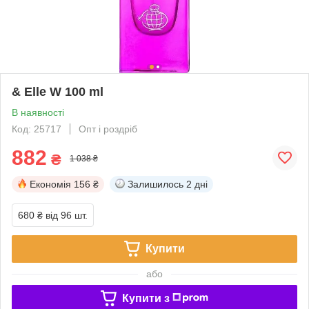
& Elle W 100 ml
В наявності
Код: 25717
Опт і роздріб
882
₴
1 038 ₴
Економія
156 ₴
Залишилось
2 дні
680 ₴
від 96 шт.
Купити
або
Купити з