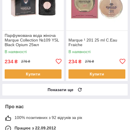
Парфумована вода жіноча
Marque Collection №109 YSL
Marque ¹ 201 25 ml C.Eau
Black Opium 25мл
Fraiche
В наявності
В наявності
234
234
₴
₴
276 ₴
276 ₴
Купити
Купити
Показати ще
Про нас
100% позитивних з 92 відгуків за рік
Працює з 22.09.2012