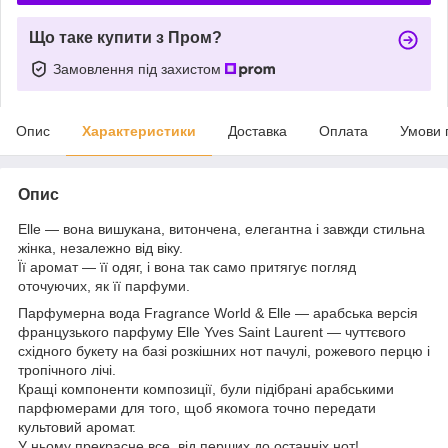
Що таке купити з Пром?
Замовлення під захистом
Опис
Характеристики
Доставка
Оплата
Умови 
Опис
Elle — вона вишукана, витончена, елегантна і завжди стильна
жінка, незалежно від віку.
Її аромат — її одяг, і вона так само притягує погляд
оточуючих, як її парфуми.
Парфумерна вода Fragrance World & Elle — арабська версія
французького парфуму Elle Yves Saint Laurent — чуттєвого
східного букету на базі розкішних нот пачулі, рожевого перцю і
тропічного лічі.
Кращі компоненти композиції, були підібрані арабськими
парфюмерами для того, щоб якомога точно передати
культовий аромат.
У ньому прекрасне все, від перших до останніх нот!