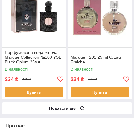
Парфумована вода жіноча
Marque Collection №109 YSL
Marque ¹ 201 25 ml C.Eau
Black Opium 25мл
Fraiche
В наявності
В наявності
234
234
₴
₴
276 ₴
276 ₴
Купити
Купити
Показати ще
Про нас