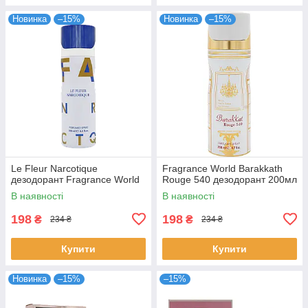
Новинка
–15%
Новинка
–15%
Le Fleur Narcotique
Fragrance World Barakkath
дезодорант Fragrance World
Rouge 540 дезодорант 200мл
В наявності
В наявності
198
198
₴
₴
234 ₴
234 ₴
Купити
Купити
Новинка
–15%
–15%