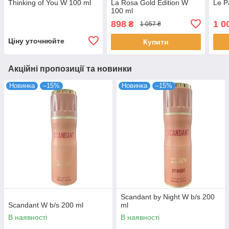
Thinking of You W 100 ml
La Rosa Gold Edition W
Le P
100 ml
898
1 0
₴
1 057 ₴
Ціну уточнюйте
Купити
Акційні пропозиції та новинки
Новинка
–15%
Новинка
–15%
Scandant by Night W b/s 200
Scandant W b/s 200 ml
ml
В наявності
В наявності