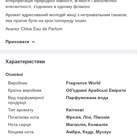
інтерпретація природної ніжності, м'якості і абсолютної
елегантності, з'єднаних в одному флаконі.
Аромат адресований молодій жінці з нетривіальним смаком,
яка прагне бути на крок попереду інших.
Аналог Chloe Eau de Parfum.
Приховати
Характеристики
Основні
Виробник
Fragrance World
Країна виробник
Об'єднані Арабські Емірати
Вид парфумерної
Парфумована вода
продукції
Тип аромату
Квіткові
Початкова нота
Фрезія, Лічі, Півонія
Нота серця
Магнолія, Конвалія
Кінцева нота
Амбра, Кедр, Мускус