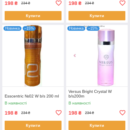
198
198
₴
₴
234 ₴
234 ₴
Купити
Купити
Новинка
–15%
Новинка
–15%
Versus Bright Crystal W
Esscentric №02 W b/s 200 ml
b/s200m
В наявності
В наявності
198
198
₴
₴
234 ₴
234 ₴
Купити
Купити