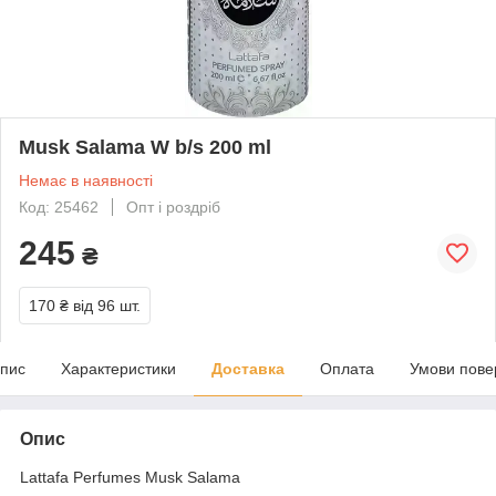
Musk Salama W b/s 200 ml
Немає в наявності
Код: 25462
Опт і роздріб
245
₴
170 ₴
від 96 шт.
пис
Характеристики
Доставка
Оплата
Умови пове
Опис
Lattafa Perfumes Musk Salama