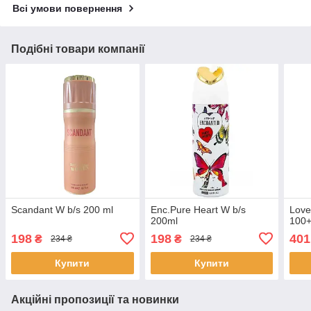
Всі умови повернення
Подібні товари компанії
Scandant W b/s 200 ml
Enc.Pure Heart W b/s
Love
200ml
100+
198
198
401
₴
₴
234 ₴
234 ₴
Купити
Купити
Акційні пропозиції та новинки