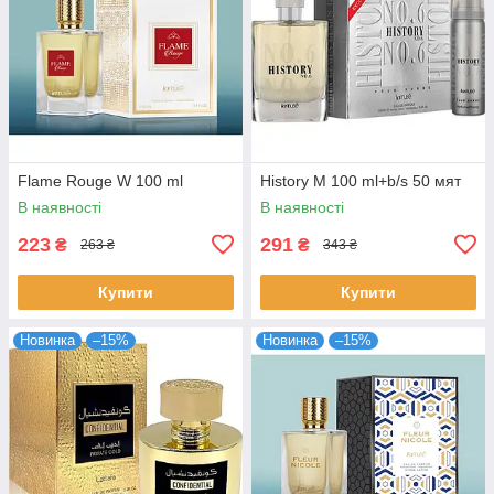
Flame Rouge W 100 ml
History M 100 ml+b/s 50 мят
В наявності
В наявності
223
291
₴
₴
263 ₴
343 ₴
Купити
Купити
Новинка
–15%
Новинка
–15%