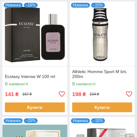
Новинка
–16%
Новинка
–15%
Athletic Homme Sport M b/s
Ecstasy Intense W 100 ml
200m
В наявності
В наявності
141
198
₴
₴
167 ₴
234 ₴
Купити
Купити
Новинка
–15%
Новинка
–15%