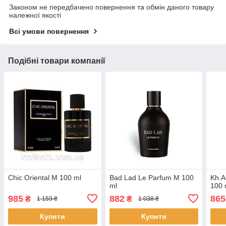
Законом не передбачено повернення та обмін даного товару
належної якості
Всі умови повернення
Подібні товари компанії
Chic Oriental M 100 ml
Bad Lad Le Parfum M 100
Kh.A
ml
100 
985
882
865
₴
₴
1 159 ₴
1 038 ₴
Купити
Купити