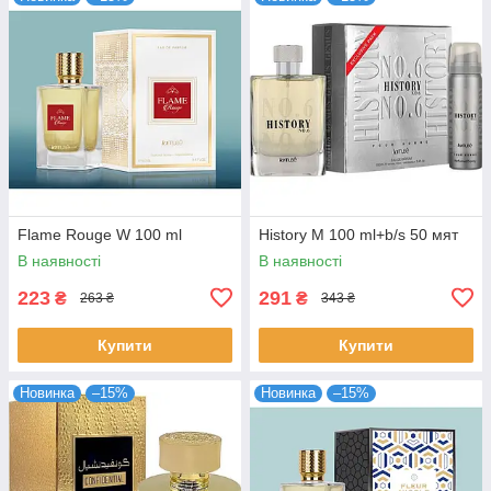
Flame Rouge W 100 ml
History M 100 ml+b/s 50 мят
В наявності
В наявності
223
291
₴
₴
263 ₴
343 ₴
Купити
Купити
Новинка
–15%
Новинка
–15%