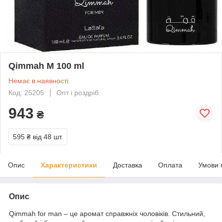
Qimmah M 100 ml
Немає в наявності
Код: 25205
Опт і роздріб
943
₴
595 ₴
від 48 шт.
Опис
Характеристики
Доставка
Оплата
Умови 
Опис
Qimmah for man – це аромат справжніх чоловіків. Стильний,