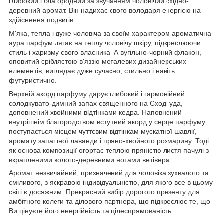
глибокий і благородний за звучанням чоловічий східно-
деревний аромат. Він надихає свого володаря енергією на
здійснення подвигів.
М'яка, тепла і дуже чоловіча за своїм характером ароматична
аура парфум лягає на теплу чоловічу шкіру, підкреслюючи
стиль і харизму свого власника. А вугільно-чорний флакон,
оповитий сріблястою в'яззю металевих дизайнерських
елементів, виглядає дуже сучасно, стильно і навіть
футуристично.
Верхній акорд парфуму дарує глибокий і гармонійний
солодкувато-димний запах священного на Сході уда,
доповнений хвойними відтінками кедра. Наповнений
внутрішнім благородством вступний акорд у серце парфуму
поступається місцем чуттєвим відтінкам мускатної шавлії,
аромату запашної лаванди і пряно-хвойного розмарину. Тоді
як основа композиції огортає теплою пряністю листя пачулі з
вкрапленими волого-деревними нотами ветівера.
Аромат незвичайний, призначений для чоловіка зухвалого та
сміливого, з яскравою індивідуальністю, для якого все в цьому
світі є досяжним. Прекрасний вибір дорогого презенту для
амбітного колеги та ділового партнера, що підкреслює те, що
Ви цінуєте його енергійність та цілеспрямованість.