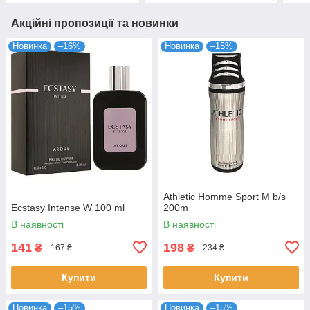
Акційні пропозиції та новинки
Новинка
–16%
Новинка
–15%
Athletic Homme Sport M b/s
Ecstasy Intense W 100 ml
200m
В наявності
В наявності
141
198
₴
₴
167 ₴
234 ₴
Купити
Купити
Новинка
–15%
Новинка
–15%