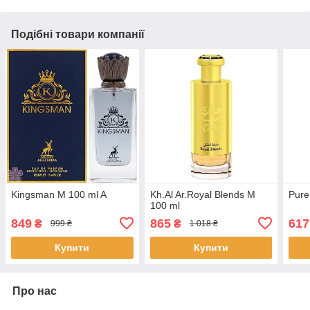
Подібні товари компанії
Kingsman M 100 ml A
Kh.Al Ar.Royal Blends M
Pure
100 ml
849
865
617
₴
₴
999 ₴
1 018 ₴
Купити
Купити
Про нас