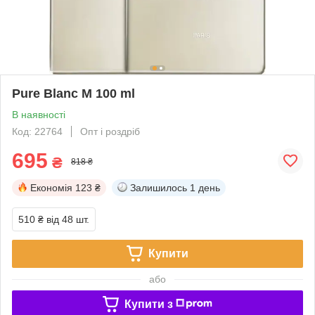
Pure Blanc M 100 ml
В наявності
Код: 22764
Опт і роздріб
695
₴
818 ₴
Економія
123 ₴
Залишилось
1 день
510 ₴
від 48 шт.
Купити
або
Купити з