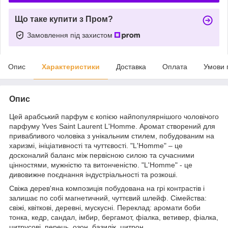
Що таке купити з Пром?
Замовлення під захистом
Опис
Характеристики
Доставка
Оплата
Умови 
Опис
Цей арабський парфум є копією найпопулярнішого чоловічого
парфуму Yves Saint Laurent L'Homme. Аромат створений для
привабливого чоловіка з унікальним стилем, побудованим на
харизмі, ініціативності та чуттєвості. "L'Homme" – це
досконалий баланс між первісною силою та сучасними
цінностями, мужністю та витонченістю. "L'Homme" - це
дивовижне поєднання індустріальності та розкоші.
Свіжа дерев'яна композиція побудована на грі контрастів і
залишає по собі магнетичний, чуттєвий шлейф. Сімейства:
свіжі, квіткові, деревні, мускусні. Переклад: аромати боби
тонка, кедр, сандал, імбир, бергамот, фіалка, ветивер, фіалка,
цитрусові, перець, озон, базилік, цитрон.