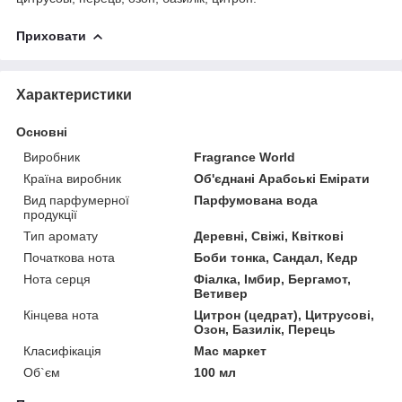
Приховати
Характеристики
Основні
Виробник
Fragrance World
Країна виробник
Об'єднані Арабські Емірати
Вид парфумерної
Парфумована вода
продукції
Тип аромату
Деревні, Свіжі, Квіткові
Початкова нота
Боби тонка, Сандал, Кедр
Нота серця
Фіалка, Імбир, Бергамот,
Ветивер
Кінцева нота
Цитрон (цедрат), Цитрусові,
Озон, Базилік, Перець
Класифікація
Мас маркет
Об`єм
100 мл