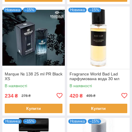
Новинка
–15%
Новинка
–15%
Marque № 138 25 ml PR Black
Fragrance World Bad Lad
XS
парфумована вода 30 мл
В наявності
В наявності
234
420
₴
₴
276 ₴
495 ₴
Купити
Купити
Новинка
–15%
Новинка
–15%