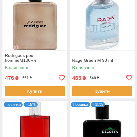
Redrigues pour
hommeM100мят
Rage Green M 90 ml
В наявності
В наявності
476
465
₴
₴
561 ₴
548 ₴
Купити
Купити
Новинка
–15%
Новинка
–15%