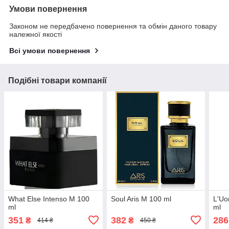
Умови повернення
Законом не передбачено повернення та обмін даного товару
належної якості
Всі умови повернення
Подібні товари компанії
What Else Intenso M 100
Soul Aris M 100 ml
L'Uo
ml
ml
351
382
286
₴
₴
414 ₴
450 ₴