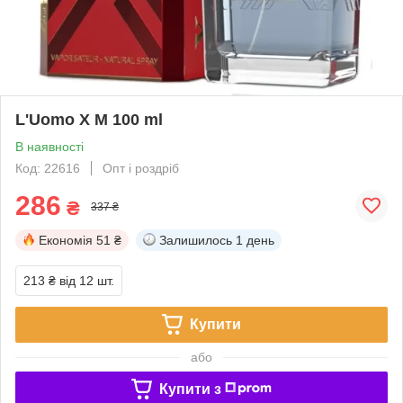
L'Uomo X M 100 ml
В наявності
Код: 22616
Опт і роздріб
286
₴
337 ₴
Економія
51 ₴
Залишилось
1 день
213 ₴
від 12 шт.
Купити
або
Купити з