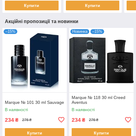
Купити
Купити
Акційні пропозиції та новинки
–15%
Новинка
–15%
Marque № 118 30 ml Creed
Marque № 101 30 ml Sauvage
Aventus
В наявності
В наявності
234
234
₴
₴
276 ₴
276 ₴
Купити
Купити