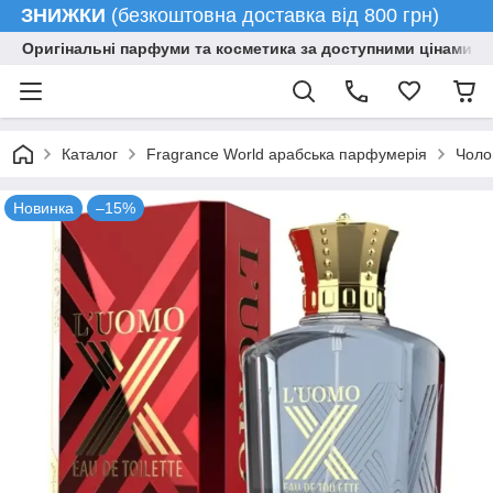
ЗНИЖКИ
(безкоштовна доставка від 800 грн)
Оригінальні парфуми та косметика за доступними цінами гу
Каталог
Fragrance World арабська парфумерія
Чоло
Новинка
–15%