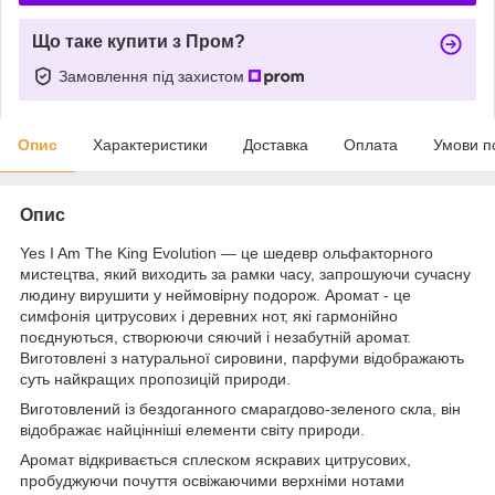
Що таке купити з Пром?
Замовлення під захистом
Опис
Характеристики
Доставка
Оплата
Умови п
Опис
Yes I Am The King Evolution — це шедевр ольфакторного
мистецтва, який виходить за рамки часу, запрошуючи сучасну
людину вирушити у неймовірну подорож. Аромат - це
симфонія цитрусових і деревних нот, які гармонійно
поєднуються, створюючи сяючий і незабутній аромат.
Виготовлені з натуральної сировини, парфуми відображають
суть найкращих пропозицій природи.
Виготовлений із бездоганного смарагдово-зеленого скла, він
відображає найцінніші елементи світу природи.
Аромат відкривається сплеском яскравих цитрусових,
пробуджуючи почуття освіжаючими верхніми нотами