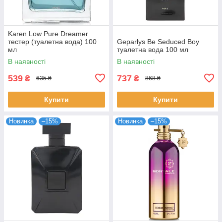
Karen Low Pure Dreamer
тестер (туалетна вода) 100
Geparlys Be Seduced Boy
мл
туалетна вода 100 мл
В наявності
В наявності
539
737
₴
₴
635 ₴
868 ₴
Купити
Купити
Новинка
–15%
Новинка
–15%