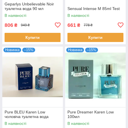
Geparlys Unbelievable Noir
туалетна вода 90 мл
Sensual Intense M 85ml Test
В наявності
В наявності
806
661
₴
₴
949 ₴
778 ₴
Купити
Купити
Новинка
–15%
Новинка
–15%
Pure BLEU Karen Low
Pure Dreamer Karen Low
чоловіча туалетна вода
100мл
В наявності
В наявності