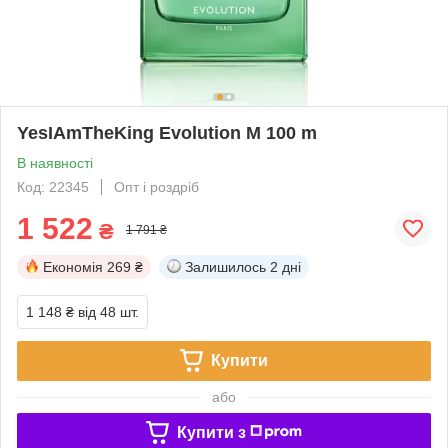
YesIAmTheKing Evolution M 100 m
В наявності
Код: 22345
Опт і роздріб
1 522
₴
1 791 ₴
Економія
269 ₴
Залишилось
2 дні
1 148 ₴
від 48 шт.
Купити
або
Купити з