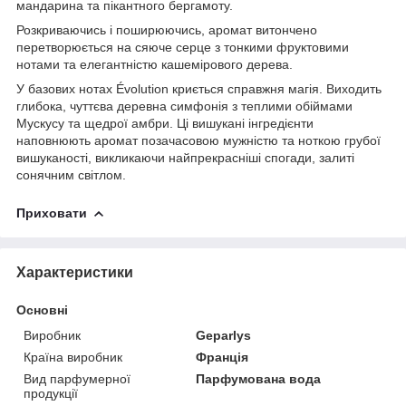
мандарина та пікантного бергамоту.
Розкриваючись і поширюючись, аромат витончено
перетворюється на сяюче серце з тонкими фруктовими
нотами та елегантністю кашемірового дерева.
У базових нотах Évolution криється справжня магія. Виходить
глибока, чуттєва деревна симфонія з теплими обіймами
Мускусу та щедрої амбри. Ці вишукані інгредієнти
наповнюють аромат позачасовою мужністю та ноткою грубої
вишуканості, викликаючи найпрекрасніші спогади, залиті
сонячним світлом.
Приховати
Характеристики
Основні
Виробник
Geparlys
Країна виробник
Франція
Вид парфумерної
Парфумована вода
продукції