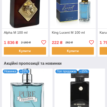
Alpha M 100 ml
King Lucent M 100 ml
Karu
1 836
222
1 7
₴
₴
2 160 ₴
262 ₴
Купити
Купити
Акційні пропозиції та новинки
Новинка
–15%
Топ продажів
–15%