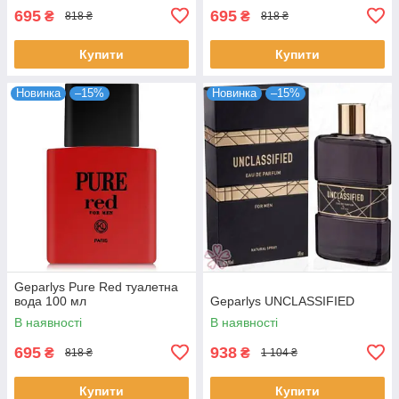
695
695
₴
₴
818 ₴
818 ₴
Купити
Купити
Новинка
–15%
Новинка
–15%
Geparlys Pure Red туалетна
вода 100 мл
Geparlys UNCLASSIFIED
В наявності
В наявності
695
938
₴
₴
818 ₴
1 104 ₴
Купити
Купити