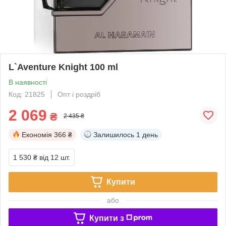
L`Aventure Knight 100 ml
В наявності
Код: 21825
Опт і роздріб
2 069
₴
2 435 ₴
Економія
366 ₴
Залишилось
1 день
1 530 ₴
від 12 шт.
Купити
або
Купити з