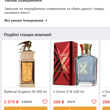
Умови повернення
Законом не передбачено повернення та обмін даного товару
належної якості
Всі умови повернення
Подібні товари компанії
Mythical Gryphon M 100 ml
L'Uomo X M 100 ml
L'Uo
ml
2 575
286
286
₴
₴
3 030 ₴
337 ₴