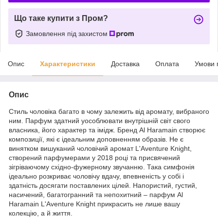
Що таке купити з Пром?
Замовлення під захистом
Опис
Характеристики
Доставка
Оплата
Умови 
Опис
Стиль чоловіка багато в чому залежить від аромату, вибраного
ним. Парфум здатний уособлювати внутрішній світ свого
власника, його характер та імідж. Бренд Al Haramain створює
композиції, які є ідеальним доповненням образів. Не є
винятком вишуканий чоловічий аромат L'Aventure Knight,
створений парфумерами у 2018 році та присвячений
зігріваючому східно-фужерному звучанню. Така симфонія
ідеально розкриває чоловічу вдачу, впевненість у собі і
здатність досягати поставлених цілей. Напористий, густий,
насичений, багатогранний та непохитний – парфум Al
Haramain L'Aventure Knight прикрасить не лише вашу
колекцію, а й життя.