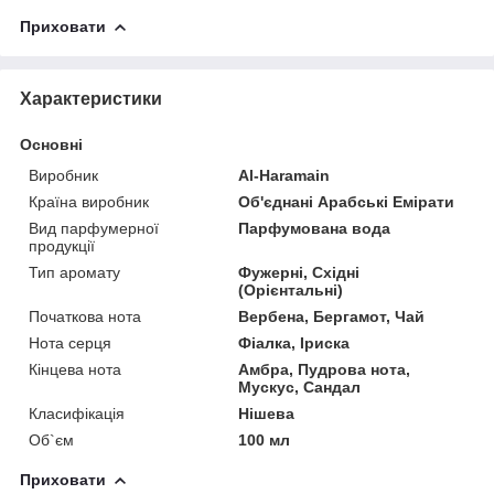
Приховати
Характеристики
Основні
Виробник
Al-Haramain
Країна виробник
Об'єднані Арабські Емірати
Вид парфумерної
Парфумована вода
продукції
Тип аромату
Фужерні, Східні
(Орієнтальні)
Початкова нота
Вербена, Бергамот, Чай
Нота серця
Фіалка, Іриска
Кінцева нота
Амбра, Пудрова нота,
Мускус, Сандал
Класифікація
Нішева
Об`єм
100 мл
Приховати