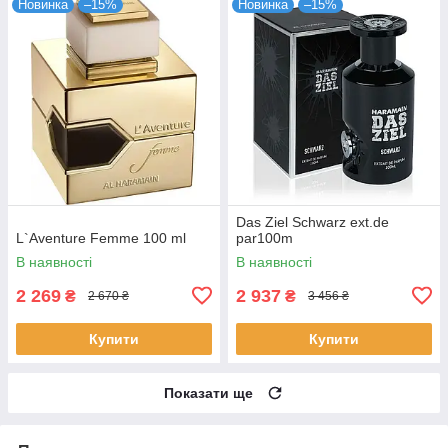
Новинка
–15%
Новинка
–15%
Das Ziel Schwarz ext.de
L`Aventure Femme 100 ml
par100m
В наявності
В наявності
2 269
2 937
₴
₴
2 670 ₴
3 456 ₴
Купити
Купити
Показати ще