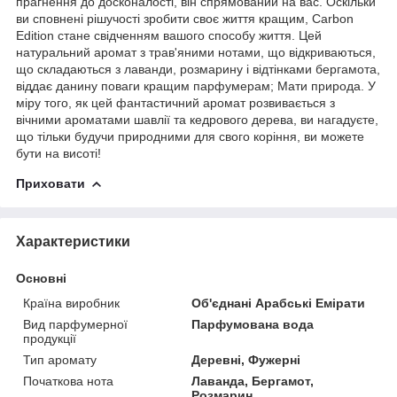
прагнення до досконалості, він спрямований на вас. Оскільки
ви сповнені рішучості зробити своє життя кращим, Carbon
Edition стане свідченням вашого способу життя. Цей
натуральний аромат з трав'яними нотами, що відкриваються,
що складаються з лаванди, розмарину і відтінками бергамота,
віддає данину поваги кращим парфумерам; Мати природа. У
міру того, як цей фантастичний аромат розвивається з
вічними ароматами шавлії та кедрового дерева, ви нагадуєте,
що тільки будучи природними для свого коріння, ви можете
бути на висоті!
Приховати
Характеристики
Основні
Країна виробник
Об'єднані Арабські Емірати
Вид парфумерної
Парфумована вода
продукції
Тип аромату
Деревні, Фужерні
Початкова нота
Лаванда, Бергамот,
Розмарин