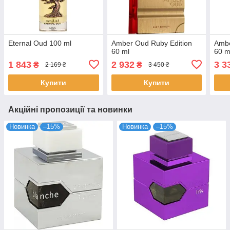
Eternal Oud 100 ml
Amber Oud Ruby Edition
Ambe
60 ml
60 m
1 843
2 932
3 3
₴
₴
2 169 ₴
3 450 ₴
Купити
Купити
Акційні пропозиції та новинки
Новинка
–15%
Новинка
–15%