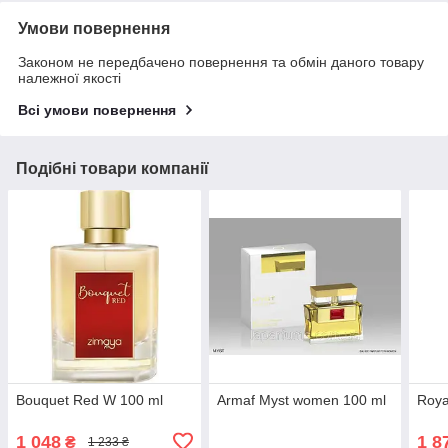
Умови повернення
Законом не передбачено повернення та обмін даного товару
належної якості
Всі умови повернення
Подібні товари компанії
Bouquet Red W 100 ml
Armaf Myst women 100 ml
Roya
1 048
1 8
₴
1 233 ₴