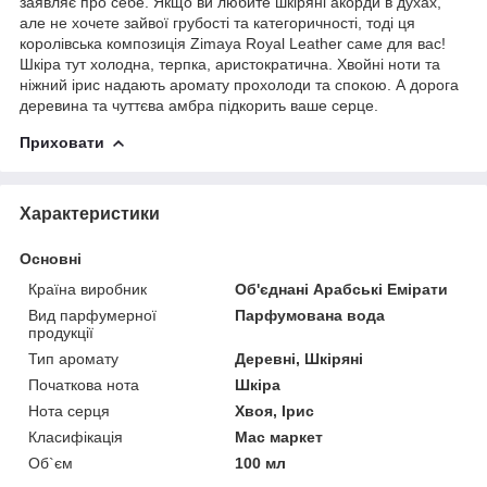
заявляє про себе. Якщо ви любите шкіряні акорди в духах,
але не хочете зайвої грубості та категоричності, тоді ця
королівська композиція Zimaya Royal Leather саме для вас!
Шкіра тут холодна, терпка, аристократична. Хвойні ноти та
ніжний ірис надають аромату прохолоди та спокою. А дорога
деревина та чуттєва амбра підкорить ваше серце.
Приховати
Характеристики
Основні
Країна виробник
Об'єднані Арабські Емірати
Вид парфумерної
Парфумована вода
продукції
Тип аромату
Деревні, Шкіряні
Початкова нота
Шкіра
Нота серця
Хвоя, Ірис
Класифікація
Мас маркет
Об`єм
100 мл