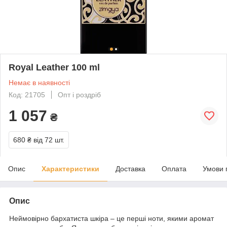
Royal Leather 100 ml
Немає в наявності
Код: 21705
Опт і роздріб
1 057
₴
680 ₴
від 72 шт.
Опис
Характеристики
Доставка
Оплата
Умови 
Опис
Неймовірно бархатиста шкіра – це перші ноти, якими аромат