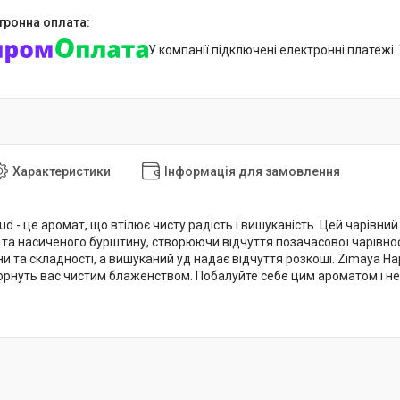
У компанії підключені електронні платежі
Характеристики
Інформація для замовлення
d - це аромат, що втілює чисту радість і вишуканість. Цей чарівний
та насиченого бурштину, створюючи відчуття позачасової чарівності
 та складності, а вишуканий уд надає відчуття розкоші. Zimaya Ha
огорнуть вас чистим блаженством. Побалуйте себе цим ароматом і 