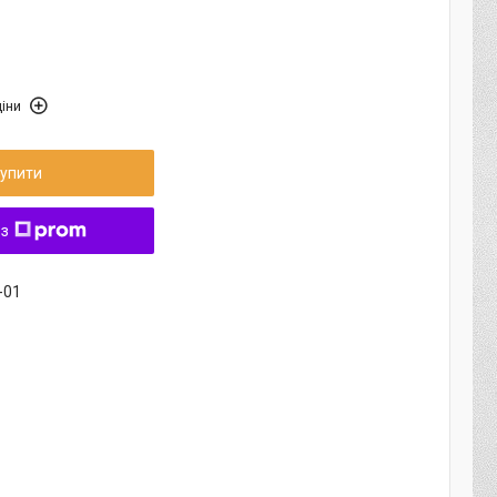
іни
упити
 з
-01