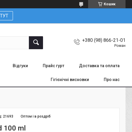
Кошик
ТУТ
+380 (98) 866-21-01
Роман
Відгуки
Прайс гурт
Доставка та оплата
Гігієнічні висновки
Про нас
д:
21693
Оптом і в роздріб
d 100 ml