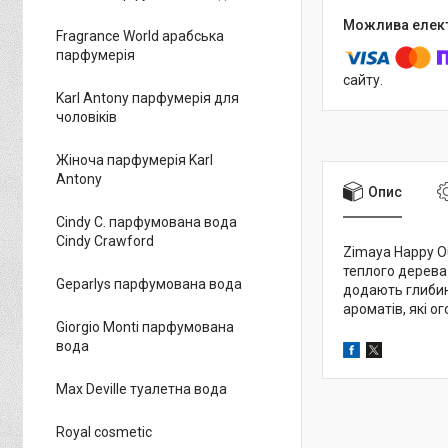
Fragrance World арабська
парфумерія
сайту.
Karl Antony парфумерія для
чоловіків
Жіноча парфумерія Karl
Antony
Опис
Cindy C. парфумована вода
Cindy Crawford
Zimaya Happy Ou
теплого дерева 
Geparlys парфумована вода
додають глибини
ароматів, які 
Giorgio Monti парфумована
вода
Max Deville туалетна вода
Royal cosmetic