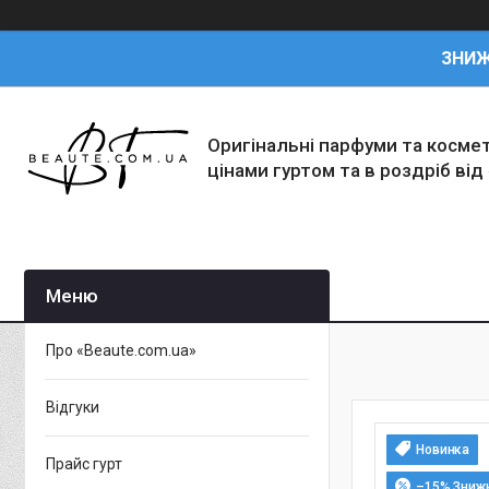
ЗНИ
Оригінальні парфуми та косме
цінами гуртом та в роздріб від
Про «Beaute.com.ua»
Відгуки
Новинка
Прайс гурт
–15%