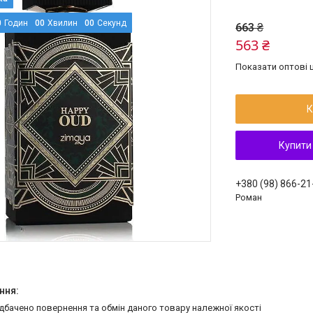
0
Годин
0
0
Хвилин
0
0
Секунд
663 ₴
563 ₴
Показати оптові ц
К
Купити
+380 (98) 866-21
Роман
едбачено повернення та обмін даного товару належної якості