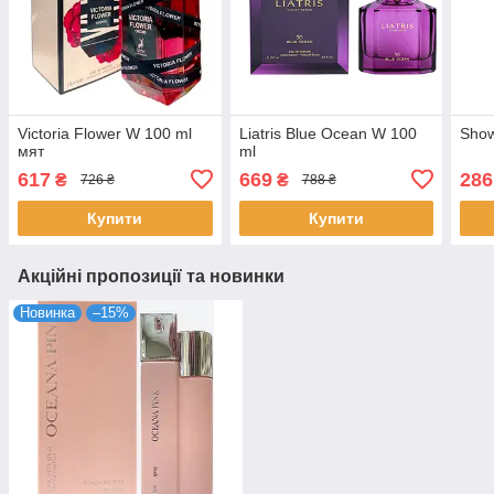
Victoria Flower W 100 ml
Liatris Blue Ocean W 100
Show
мят
ml
617
669
286
₴
₴
726 ₴
788 ₴
Купити
Купити
Акційні пропозиції та новинки
Новинка
–15%