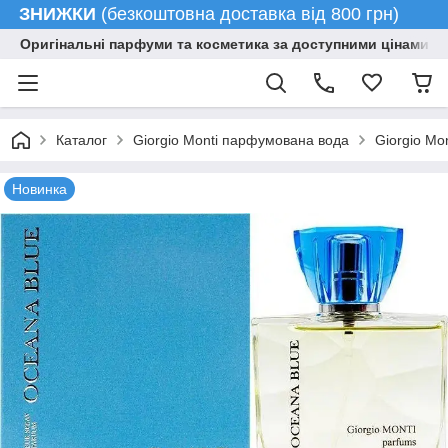
ЗНИЖКИ
(безкоштовна доставка від 800 грн)
Оригінальні парфуми та косметика за доступними цінами гу
Каталог
Giorgio Monti парфумована вода
Giorgio Mon
Новинка