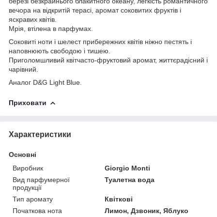
березі безкрайнього блакитного океану, легкість романтичного
вечора на відкритій терасі, аромат соковитих фруктів і
яскравих квітів.
Мрія, втілена в парфумах.
Соковиті ноти і шелест прибережних квітів ніжно пестять і
наповнюють свободою і тишею.
Приголомшливий квітчасто-фруктовий аромат, життєрадісний і
чарівний.
Аналог D&G Light Blue.
Приховати
Характеристики
Основні
Виробник
Giorgio Monti
Вид парфумерної
Туалетна вода
продукції
Тип аромату
Квіткові
Початкова нота
Лимон, Дзвоник, Яблуко