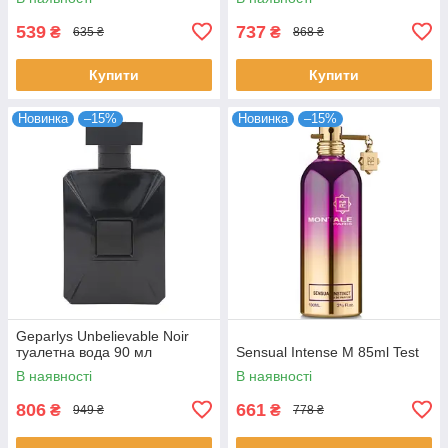
539
737
₴
₴
635 ₴
868 ₴
Купити
Купити
Новинка
–15%
Новинка
–15%
Geparlys Unbelievable Noir
туалетна вода 90 мл
Sensual Intense M 85ml Test
В наявності
В наявності
806
661
₴
₴
949 ₴
778 ₴