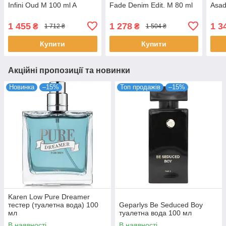
Infini Oud M 100 ml A
Fade Denim Edit. M 80 ml
Asad
1 455
1 278
1 3
₴
₴
1 712 ₴
1 504 ₴
Купити
Купити
Акційні пропозиції та новинки
Новинка
–15%
Топ продажів
–15%
Karen Low Pure Dreamer
тестер (туалетна вода) 100
Geparlys Be Seduced Boy
мл
туалетна вода 100 мл
В наявності
В наявності