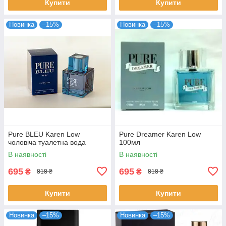
Купити
Купити
Новинка
–15%
Новинка
–15%
Pure BLEU Karen Low
Pure Dreamer Karen Low
чоловіча туалетна вода
100мл
В наявності
В наявності
695
695
₴
₴
818 ₴
818 ₴
Купити
Купити
Новинка
–15%
Новинка
–15%