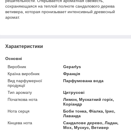
решительности. Открывается ароматная свежесть,
сохраняющаяся на теплой полноте сандалового дерева
ветивера, которая пронизывает интенсивный древесный
аромат.
Характеристики
Основні
Виробник
Geparlys
Країна виробник
Франція
Вид парфумерної
Парфумована вода
продукції
Тип аромату
Цитрусові
Початкова нота
Лимон, Мускатний горіх,
Коріандр
Нота серця
Боби тонка, Фіалка, Ірис,
Лаванда
Кінцева нота
Сандалове дерево, Ладан,
Мох, Мускус, Ветивер