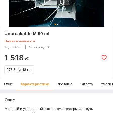
Unbreakable M 90 ml
Немає в наявності
Код: 21425
Опт і роздріб
1 518
₴
978 ₴
від 48 шт.
Опис
Характеристики
Доставка
Оплата
Умови 
Опис
Мощный и утонченный, этот аромат раскрывает суть