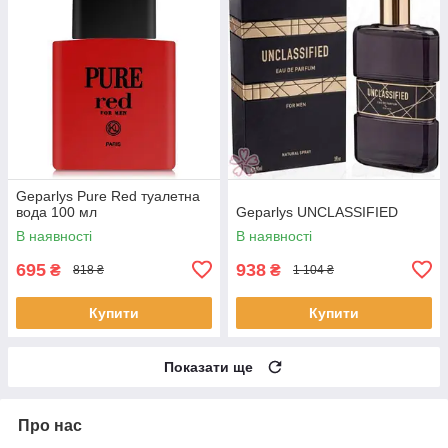
Geparlys Pure Red туалетна
вода 100 мл
Geparlys UNCLASSIFIED
В наявності
В наявності
695
938
₴
₴
818 ₴
1 104 ₴
Купити
Купити
Показати ще
Про нас