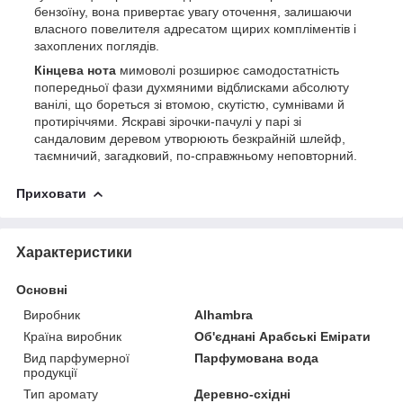
бензоїну, вона привертає увагу оточення, залишаючи
власного повелителя адресатом щирих компліментів і
захоплених поглядів.
Кінцева нота
мимоволі розширює самодостатність
попередньої фази духмяними відблисками абсолюту
ванілі, що бореться зі втомою, скутістю, сумнівами й
протиріччями. Яскраві зірочки-пачулі у парі зі
сандаловим деревом утворюють безкрайній шлейф,
таємничий, загадковий, по-справжньому неповторний.
Приховати
Характеристики
Основні
Виробник
Alhambra
Країна виробник
Об'єднані Арабські Емірати
Вид парфумерної
Парфумована вода
продукції
Тип аромату
Деревно-східні