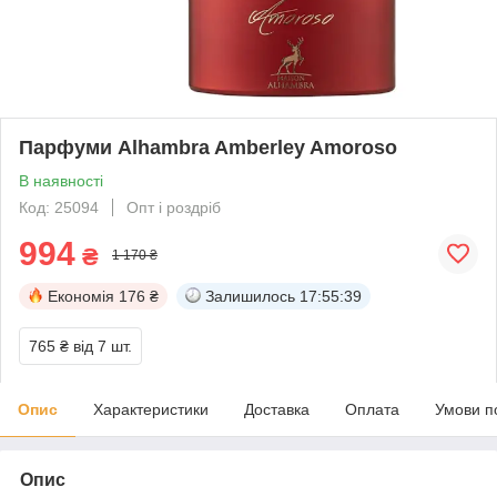
Парфуми Alhambra Amberley Amoroso
В наявності
Код: 25094
Опт і роздріб
994
₴
1 170 ₴
Економія
176 ₴
Залишилось
17:55:38
765 ₴
від 7 шт.
Опис
Характеристики
Доставка
Оплата
Умови п
Опис