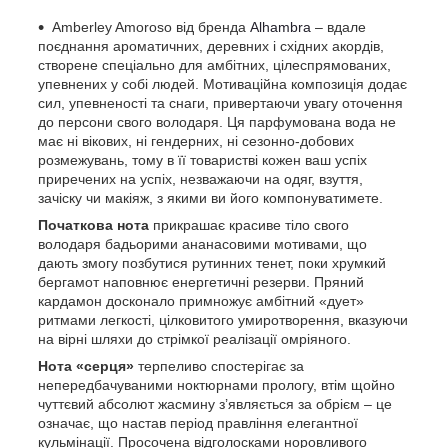
Amberley Amoroso від бренда
Alhambra
– вдале
поєднання ароматичних, деревних і східних акордів,
створене спеціально для амбітних, цілеспрямованих,
упевнених у собі людей. Мотиваційна композиція додає
сил, упевненості та снаги, привертаючи увагу оточення
до персони свого володаря. Ця парфумована вода не
має ні вікових, ні гендерних, ні сезонно-добових
розмежувань, тому в її товаристві кожен ваш успіх
приречених на успіх, незважаючи на одяг, взуття,
зачіску чи макіяж, з якими ви його компонуватимете.
Початкова нота
прикрашає красиве тіло свого
володаря бадьорими ананасовими мотивами, що
дають змогу позбутися рутинних тенет, поки хрумкий
бергамот наповнює енергетичні резерви. Пряний
кардамон досконало примножує амбітний «дует»
ритмами легкості, цілковитого умиротворення, вказуючи
на вірні шляхи до стрімкої реалізації омріяного.
Нота «серця»
терпеливо спостерігає за
непередбачуваними ноктюрнами прологу, втім щойно
чуттєвий абсолют жасмину з’являється за обрієм – це
означає, що настав період правління елегантної
кульмінації. Просочена відголосками норовливого