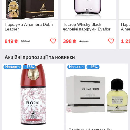
Парфуми Alhambra Dublin
Тестер Whisky Black
Пар
Leather
чоловічі парфуми Evaflor
Alha
849
398
1 2
₴
₴
999 ₴
469 ₴
Акційні пропозиції та новинки
Новинка
–15%
Новинка
–15%
Парфуми Alhambra By