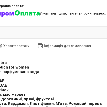
У компанії підключені електронні платежі
Характеристики
Інформація для замовлення
bra
ouch for women
:
парфумована вода
АЕ
ОАЕ
інок
я:
мас маркет
:
деревинні, пряні, фруктові
ота:
Кардамон, Лист фіалки, М'ята, Рожевий перець