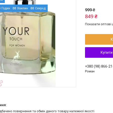
0
Годин
0
0
Хвилин
0
0
Секунд
999 ₴
849 ₴
Показати оптові ц
К
Купити
+380 (98) 866-21
Роман
едбачено повернення та обмін даного товару належної якості