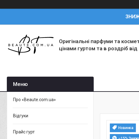
ЗНИ
Оригінальні парфуми та косме
цінами гуртом та в роздріб від
Про «Beaute.com.ua»
Відгуки
Новинка
Прайс гурт
–15%