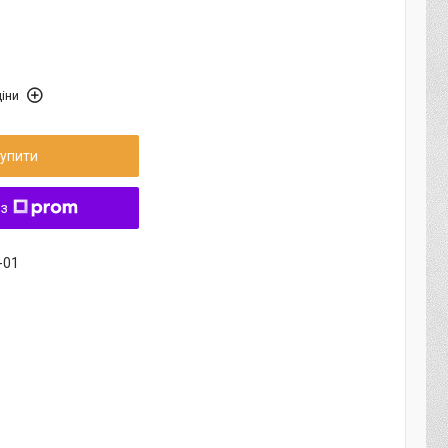
іни
упити
 з
-01