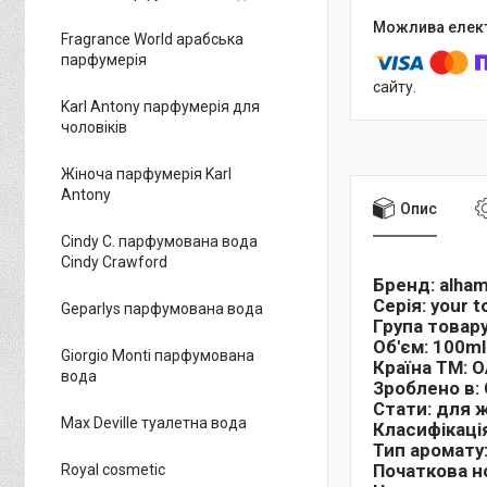
Fragrance World арабська
парфумерія
сайту.
Karl Antony парфумерія для
чоловіків
Жіноча парфумерія Karl
Antony
Опис
Cindy C. парфумована вода
Cindy Crawford
Бренд:
alham
Серія:
your t
Geparlys парфумована вода
Група товару
Об'єм:
100ml
Giorgio Monti парфумована
Країна ТМ:
О
вода
Зроблено в:
Стати:
для ж
Max Deville туалетна вода
Класифікаці
Тип аромату
Початкова н
Royal cosmetic