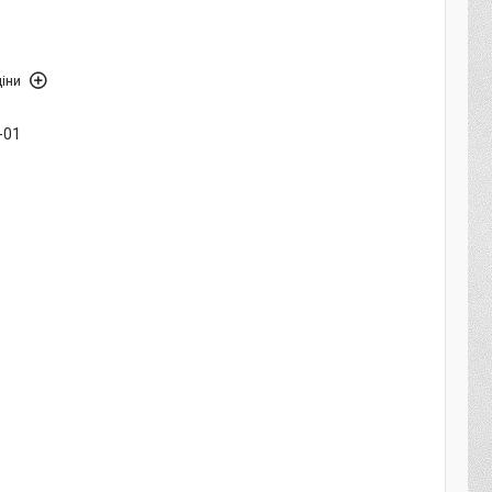
іни
-01