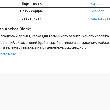
Верхні ноти:
Кипарис
Ноти «серця»:
Ветивер
Базові ноти:
Кашемірове
a Anchor Black:
загадковий аромат, казка для таємничого та витонченого чоловіка,
ує теплий, оксамитовий бурбонський ветивер із загадковим, майже
 та зеленого кипариса на тлі деревно-мускусних нот.
Encre Noire
.