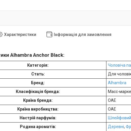
Характеристики
Інформація для замовлення
ики Alhambra Anchor Black:
Категорія:
Чоловіча п
Стать:
Для чоловік
Бренд:
Alhambra
Класифікація бренда:
Масс-марк
Країна бренда:
ОАЕ
Країна виробництва:
ОАЕ
Настрій парфумів:
Шлейфови
Родина ароматів:
Деревні
,
Фр