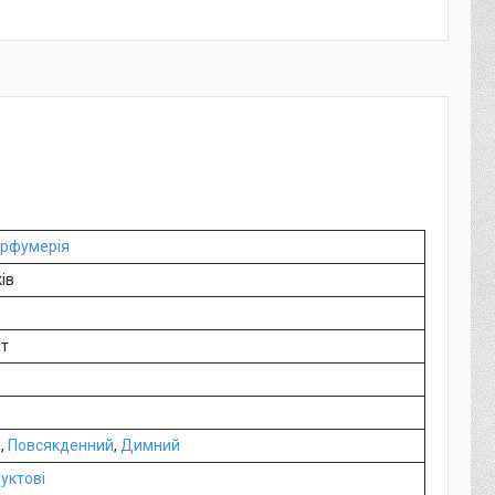
арфумерія
ів
ет
й
,
Повсякденний
,
Димний
уктові