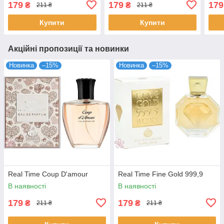
179
179
179
₴
₴
211 ₴
211 ₴
Купити
Купити
Акційні пропозиції та новинки
Новинка
–15%
Новинка
–15%
Real Time Coup D'amour
Real Time Fine Gold 999,9
В наявності
В наявності
179
179
₴
₴
211 ₴
211 ₴