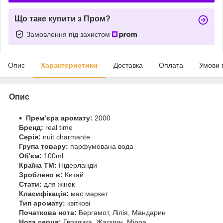
Що таке купити з Пром?
Замовлення під захистом
Опис
Характеристики
Доставка
Оплата
Умови 
Опис
Прем’єра аромату:
2000
Бренд:
real time
Серія:
nuit charmante
Група товару:
парфумована вода
Об'єм:
100ml
Країна ТМ:
Нідерланди
Зроблено в:
Китай
Стати:
для
жінок
Класифікація:
мас маркет
Тип аромату:
квіткові
Початкова нота:
Бергамот, Лілія, Мандарин
Нота серця:
Гвоздика, Жасмин, Мірра