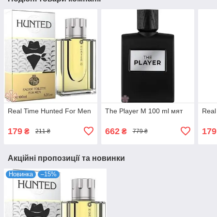
Real Time Hunted For Men
The Player M 100 ml мят
Real
179
662
179
₴
₴
211 ₴
779 ₴
Акційні пропозиції та новинки
Новинка
–15%