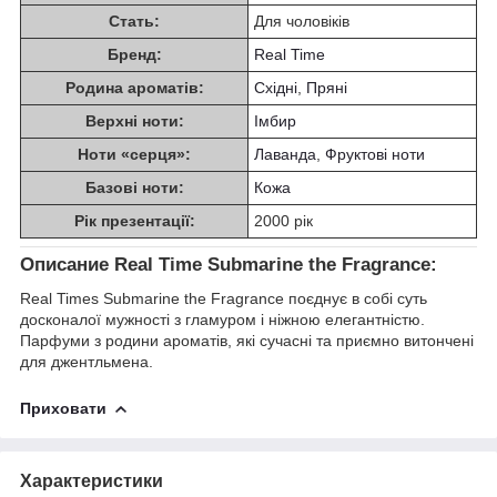
Стать:
Для чоловіків
Бренд:
Real Time
Родина ароматів:
Східні
,
Пряні
Верхні ноти:
Імбир
Ноти «серця»:
Лаванда
,
Фруктові ноти
Базові ноти:
Кожа
Рік презентації:
2000 рік
Описание Real Time Submarine the Fragrance:
Real Times Submarine the Fragrance поєднує в собі суть
досконалої мужності з гламуром і ніжною елегантністю.
Парфуми з родини ароматів, які сучасні та приємно витончені
для джентльмена.
Приховати
Характеристики