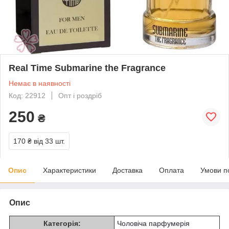
Real Time Submarine the Fragrance
Немає в наявності
Код: 22912
Опт і роздріб
250
₴
170 ₴
від 33 шт.
Опис
Характеристики
Доставка
Оплата
Умови п
Опис
Категорія:
Чоловіча парфумерія