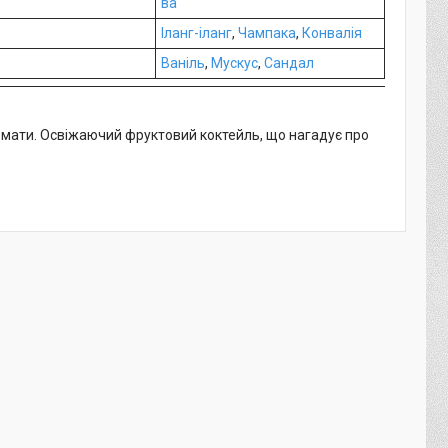
ва
Іланг-іланг
,
Чампака
,
Конвалія
Ваніль
,
Мускус
,
Сандал
ромати. Освіжаючий фруктовий коктейль, що нагадує про