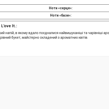
Ноти «серця»:
Ноти «бази»:
L'ove It.:
кий напій, в якому вдало поєдналися найвишуканіші та чарівніші а
чарівний букет, майстерно складений з ароматних квітів.