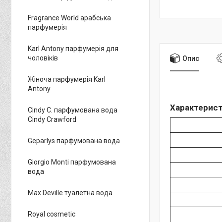
Fragrance World арабська
парфумерія
Karl Antony парфумерія для
чоловіків
Опис
Жіноча парфумерія Karl
Antony
Характеристи
Cindy C. парфумована вода
Cindy Crawford
Geparlys парфумована вода
Giorgio Monti парфумована
вода
Max Deville туалетна вода
Royal cosmetic