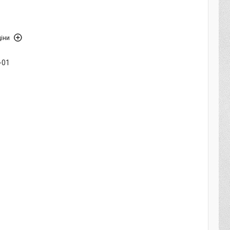
іни
-01