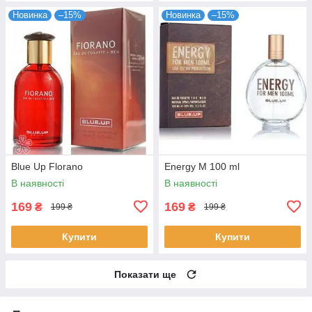
Новинка
–15%
Новинка
–15%
Blue Up Florano
Energy M 100 ml
В наявності
В наявності
169
169
₴
₴
199 ₴
199 ₴
Купити
Купити
Показати ще