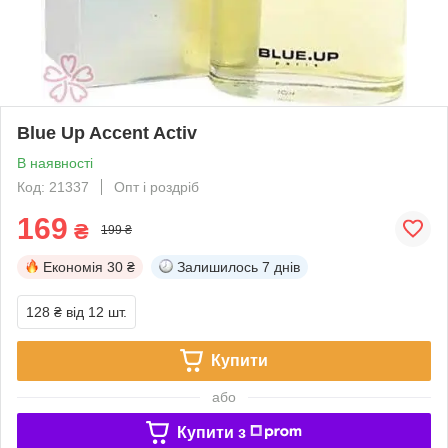
Blue Up Accent Activ
В наявності
Код: 21337
Опт і роздріб
169
₴
199 ₴
Економія
30 ₴
Залишилось
7 днів
128 ₴
від 12 шт.
Купити
або
Купити з