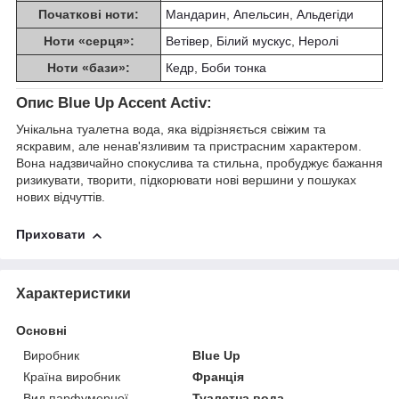
Початкові ноти:
Мандарин
,
Апельсин
,
Альдегіди
Ноти «серця»:
Ветівер
,
Білий мускус
,
Неролі
Ноти «бази»:
Кедр
,
Боби тонка
Опис Blue Up Accent Activ:
Унікальна туалетна вода, яка відрізняється свіжим та
яскравим, але ненав'язливим та пристрасним характером.
Вона надзвичайно спокуслива та стильна, пробуджує бажання
ризикувати, творити, підкорювати нові вершини у пошуках
нових відчуттів.
Приховати
Характеристики
Основні
Виробник
Blue Up
Країна виробник
Франція
Вид парфумерної
Туалетна вода