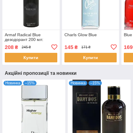
Armaf Radical Blue
Charls Glow Blue
Blue
дезодорант 200 мл:
208
145
169
₴
₴
245 ₴
171 ₴
Купити
Купити
Акційні пропозиції та новинки
Новинка
–15%
Новинка
–15%