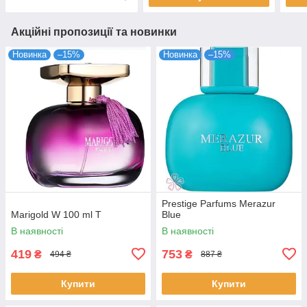
Акційні пропозиції та новинки
Новинка
–15%
Новинка
–15%
Prestige Parfums Merazur
Marigold W 100 ml T
Blue
В наявності
В наявності
419
753
₴
₴
494 ₴
887 ₴
Купити
Купити