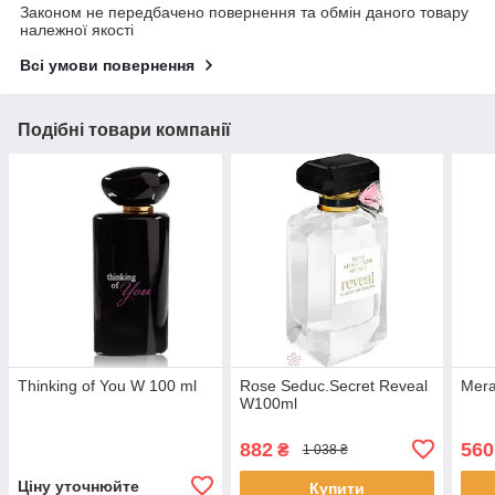
Законом не передбачено повернення та обмін даного товару
належної якості
Всі умови повернення
Подібні товари компанії
Thinking of You W 100 ml
Rose Seduc.Secret Reveal
Mera
W100ml
882
560
₴
1 038 ₴
Ціну уточнюйте
Купити