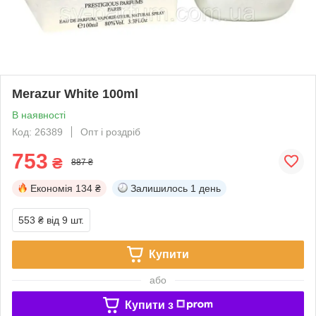
Merazur White 100ml
В наявності
Код: 26389
Опт і роздріб
753
₴
887 ₴
Економія
134 ₴
Залишилось
1 день
553 ₴
від 9 шт.
Купити
або
Купити з