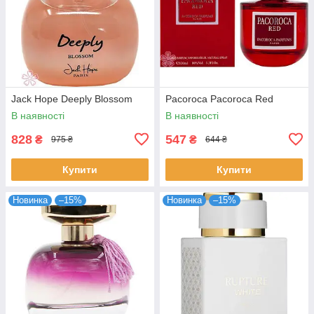
Jack Hope Deeply Blossom
Pacoroca Pacoroca Red
В наявності
В наявності
828
547
₴
₴
975 ₴
644 ₴
Купити
Купити
Новинка
–15%
Новинка
–15%