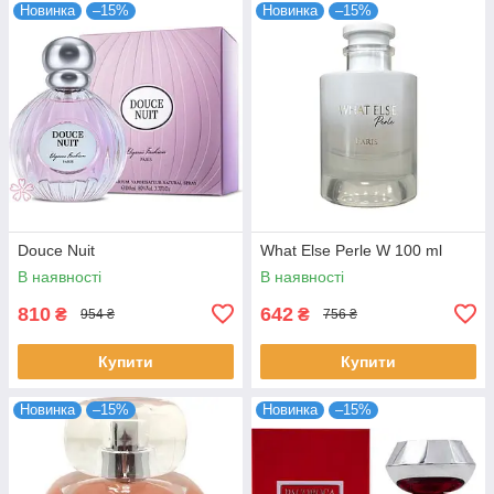
Новинка
–15%
Новинка
–15%
Douce Nuit
What Else Perle W 100 ml
В наявності
В наявності
810
642
₴
₴
954 ₴
756 ₴
Купити
Купити
Новинка
–15%
Новинка
–15%