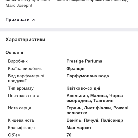
Marc Joseph!
Приховати
Характеристики
Основні
Виробник
Prestige Parfums
Країна виробник
Франція
Вид парфумерної
Парфумована вода
продукції
Тип аромату
Квітково-східні
Початкова нота
Апельсин, Малина, Чорна
смородина, Тангерин
Нота серця
Герань, Лист фіалки, Рожеві
пелюстки
Кінцева нота
Ваніль, Пачулі, Палісандр
Класифікація
Мас маркет
Об`єм
70