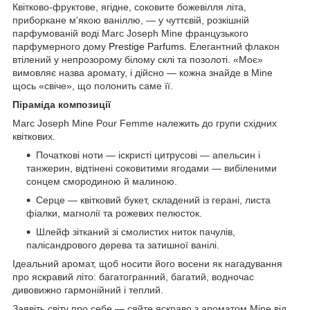
Квітково-фруктове, ягідне, соковите божевілля літа,
приборкане м'якою ваніллю, — у чуттєвій, розкішній
парфумованій воді Marc Joseph Mine французького
парфумерного дому
Prestige Parfums
. Елегантний флакон
втілений у непрозорому білому склі та позолоті. «Моє»
вимовляє назва аромату, і дійсно — кожна знайде в Mine
щось «свіче», що полонить саме її.
Піраміда композиції
Marc Joseph Mine Pour Femme належить до групи східних
квіткових.
Початкові ноти — іскристі цитрусові — апельсин і
танжерин, відтінені соковитими ягодами — вибіленими
сонцем смородиною й малиною.
Серце — квітковий букет, складений із герані, листа
фіалки, магнолії та рожевих пелюсток.
Шлейф зітканий зі смолистих ниток пачулів,
палісандрового дерева та затишної ванілі.
Ідеальний аромат, щоб носити його восени як нагадування
про яскравий літо: багатогранний, багатий, водночас
дивовижно гармонійний і теплий.
Заявіть світу про себе — сяйте яскраво з ароматом Mine від