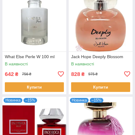
What Else Perle W 100 ml
Jack Hope Deeply Blossom
В наявності
В наявності
642
828
₴
₴
756 ₴
975 ₴
Купити
Купити
Новинка
–15%
Новинка
–15%