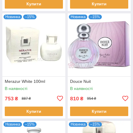
Купити
Купити
Новинка
–15%
Новинка
–15%
Merazur White 100ml
Douce Nuit
В наявності
В наявності
753
810
₴
₴
887 ₴
954 ₴
Купити
Купити
Новинка
–15%
Новинка
–15%