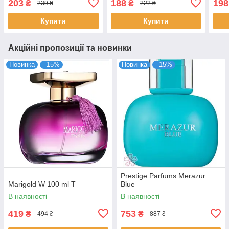
203
188
198
₴
₴
239 ₴
222 ₴
Купити
Купити
Акційні пропозиції та новинки
Новинка
–15%
Новинка
–15%
Prestige Parfums Merazur
Marigold W 100 ml T
Blue
В наявності
В наявності
419
753
₴
₴
494 ₴
887 ₴