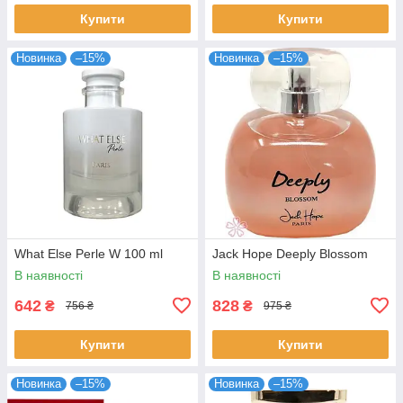
Купити
Купити
Новинка
–15%
Новинка
–15%
What Else Perle W 100 ml
Jack Hope Deeply Blossom
В наявності
В наявності
642
828
₴
₴
756 ₴
975 ₴
Купити
Купити
Новинка
–15%
Новинка
–15%