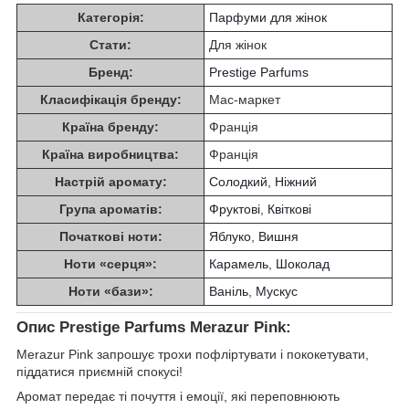
Категорія:
Парфуми для жінок
Стати:
Для жінок
Бренд:
Prestige Parfums
Класифікація бренду:
Мас-маркет
Країна бренду:
Франція
Країна виробництва:
Франція
Настрій аромату:
Солодкий
,
Ніжний
Група ароматів:
Фруктові
,
Квіткові
Початкові ноти:
Яблуко
,
Вишня
Ноти «серця»:
Карамель
,
Шоколад
Ноти «бази»:
Ваніль
,
Мускус
Опис Prestige Parfums Merazur Pink:
Merazur Pink запрошує трохи пофліртувати і пококетувати,
піддатися приємній спокусі!
Аромат передає ті почуття і емоції, які переповнюють