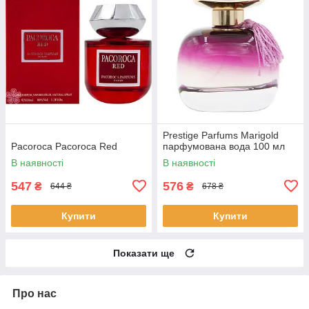
Prestige Parfums Marigold
Pacoroca Pacoroca Red
парфумована вода 100 мл
В наявності
В наявності
547
576
₴
₴
644 ₴
678 ₴
Купити
Купити
Показати ще
Про нас