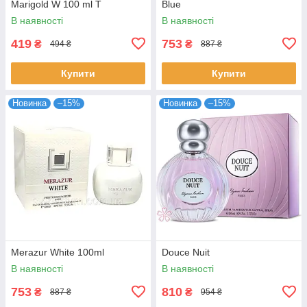
Marigold W 100 ml T
Blue
В наявності
В наявності
419
753
₴
₴
494 ₴
887 ₴
Купити
Купити
Новинка
–15%
Новинка
–15%
Merazur White 100ml
Douce Nuit
В наявності
В наявності
753
810
₴
₴
887 ₴
954 ₴