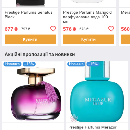
Prestige Parfums Senatus
Prestige Parfums Marigold
Mera
Black
парфумована вода 100
мл
677
576
560
₴
₴
797 ₴
678 ₴
Купити
Купити
Акційні пропозиції та новинки
Новинка
–15%
Новинка
–15%
Prestige Parfums Merazur