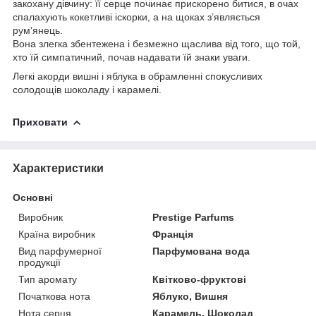
закохану дівчину: її серце починає прискорено битися, в очах
спалахують кокетливі іскорки, а на щоках з’являється
рум’янець.
Вона злегка збентежена і безмежно щаслива від того, що той,
хто їй симпатичний, почав надавати їй знаки уваги.
Легкі акорди вишні і яблука в обрамленні спокусливих
солодощів шоколаду і карамелі.
Приховати
Характеристики
Основні
Виробник
Prestige Parfums
Країна виробник
Франція
Вид парфумерної
Парфумована вода
продукції
Тип аромату
Квітково-фруктові
Початкова нота
Яблуко, Вишня
Нота серця
Карамель, Шоколад