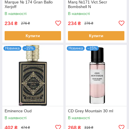
Marque № 174 Gran Ballo
Marq №171 Vict.Secr
Xerjoff
Bombshell N
В наявності
В наявності
234
234
₴
₴
276 ₴
276 ₴
Купити
Купити
Новинка
–15%
Новинка
–15%
Eminence Oud
CD Grey Mountain 30 ml
В наявності
В наявності
402
268
₴
₴
474 ₴
316 ₴