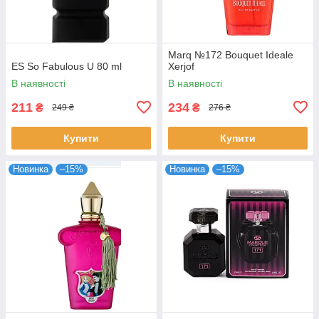
Marq №172 Bouquet Ideale
ES So Fabulous U 80 ml
Xerjof
В наявності
В наявності
211
234
₴
₴
249 ₴
276 ₴
Купити
Купити
Новинка
–15%
Новинка
–15%