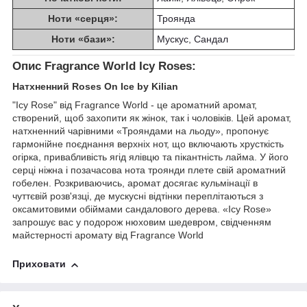
Ноти «серця»:
Троянда
Ноти «бази»:
Мускус
,
Сандал
Опис Fragrance World Icy Roses:
Натхненний Roses On Ice by Kilian
"Icy Rose" від Fragrance World - це ароматний аромат,
створений, щоб захопити як жінок, так і чоловіків. Цей аромат,
натхненний чарівними «Трояндами на льоду», пропонує
гармонійне поєднання верхніх нот, що включають хрусткість
огірка, привабливість ягід ялівцю та пікантність лайма. У його
серці ніжна і позачасова нота троянди плете свій ароматний
гобелен. Розкриваючись, аромат досягає кульмінації в
чуттєвій розв'язці, де мускусні відтінки переплітаються з
оксамитовими обіймами сандалового дерева. «Icy Rose»
запрошує вас у подорож нюховим шедевром, свідченням
майстерності аромату від Fragrance World
Приховати