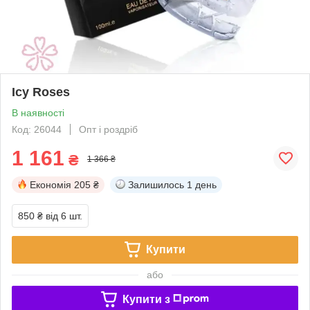
Icy Roses
В наявності
Код: 26044
Опт і роздріб
1 161
₴
1 366 ₴
Економія
205 ₴
Залишилось
1 день
850 ₴
від 6 шт.
Купити
або
Купити з