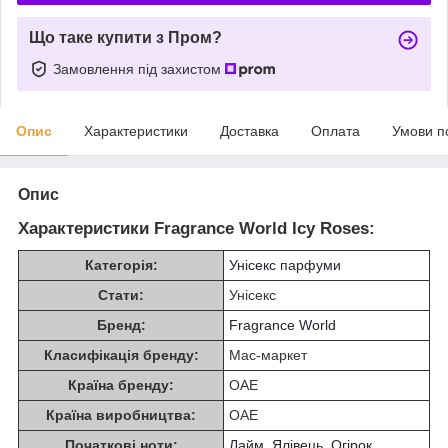
Що таке купити з Пром?
Замовлення під захистом
Опис
Характеристики
Доставка
Оплата
Умови п
Опис
Характеристики Fragrance World Icy Roses:
Категорія:
Унісекс парфуми
Стати:
Унісекс
Бренд:
Fragrance World
Класифікація бренду:
Мас-маркет
Країна бренду:
ОАЕ
Країна виробництва:
ОАЕ
Початкові ноти:
Лайм
,
Ялівець
,
Огірок