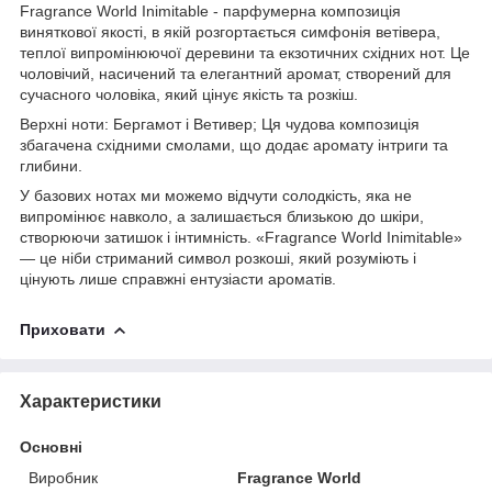
Fragrance World Inimitable - парфумерна композиція
виняткової якості, в якій розгортається симфонія ветівера,
теплої випромінюючої деревини та екзотичних східних нот. Це
чоловічий, насичений та елегантний аромат, створений для
сучасного чоловіка, який цінує якість та розкіш.
Верхні ноти: Бергамот і Ветивер; Ця чудова композиція
збагачена східними смолами, що додає аромату інтриги та
глибини.
У базових нотах ми можемо відчути солодкість, яка не
випромінює навколо, а залишається близькою до шкіри,
створюючи затишок і інтимність. «Fragrance World Inimitable»
— це ніби стриманий символ розкоші, який розуміють і
цінують лише справжні ентузіасти ароматів.
Приховати
Характеристики
Основні
Виробник
Fragrance World