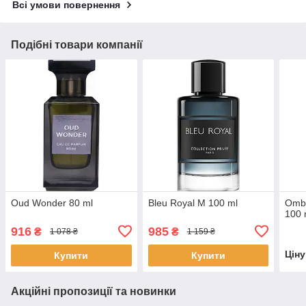
Всі умови повернення
Подібні товари компанії
Oud Wonder 80 ml
Bleu Royal M 100 ml
Ombr
100 
916
985
₴
₴
1 078 ₴
1 159 ₴
Цін
Купити
Купити
Акційні пропозиції та новинки