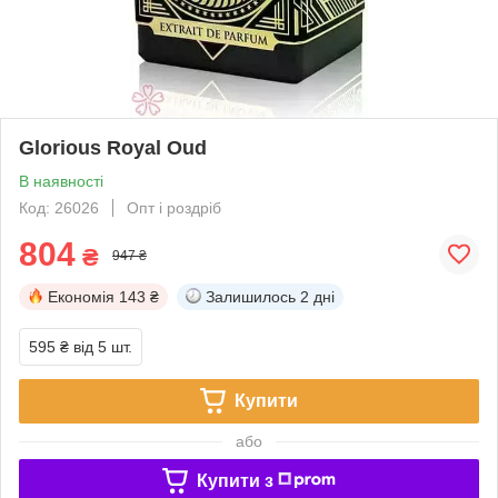
Glorious Royal Oud
В наявності
Код: 26026
Опт і роздріб
804
₴
947 ₴
Економія
143 ₴
Залишилось
2 дні
595 ₴
від 5 шт.
Купити
або
Купити з