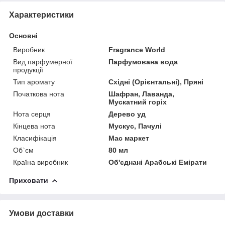
Характеристики
Основні
Виробник
Fragrance World
Вид парфумерної
Парфумована вода
продукції
Тип аромату
Східні (Орієнтальні), Пряні
Початкова нота
Шафран, Лаванда,
Мускатний горіх
Нота серця
Дерево уд
Кінцева нота
Мускус, Пачулі
Класифікація
Мас маркет
Об`єм
80 мл
Країна виробник
Об'єднані Арабські Емірати
Приховати
Умови доставки