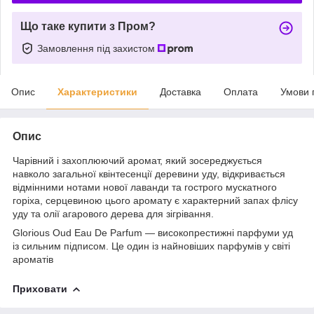
Що таке купити з Пром?
Замовлення під захистом
Опис
Характеристики
Доставка
Оплата
Умови 
Опис
Чарівний і захоплюючий аромат, який зосереджується
навколо загальної квінтесенції деревини уду, відкривається
відмінними нотами нової лаванди та гострого мускатного
горіха, серцевиною цього аромату є характерний запах флісу
уду та олії агарового дерева для зігрівання.
Glorious Oud Eau De Parfum — високопрестижні парфуми уд
із сильним підписом. Це один із найновіших парфумів у світі
ароматів
Приховати