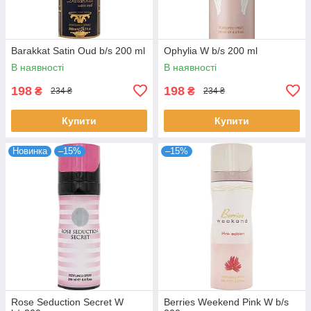
Barakkat Satin Oud b/s 200 ml
Ophylia W b/s 200 ml
В наявності
В наявності
198
198
₴
₴
234 ₴
234 ₴
Купити
Купити
Новинка
–15%
–15%
Rose Seduction Secret W
Berries Weekend Pink W b/s