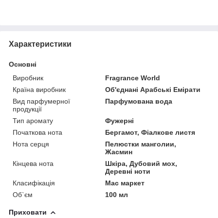
Характеристики
Основні
Виробник
Fragrance World
Країна виробник
Об'єднані Арабські Емірати
Вид парфумерної
Парфумована вода
продукції
Тип аромату
Фужерні
Початкова нота
Бергамот, Фіалкове листя
Нота серця
Пелюстки манголии,
Жасмин
Кінцева нота
Шкіра, Дубовий мох,
Деревні ноти
Класифікація
Мас маркет
Об`єм
100 мл
Приховати