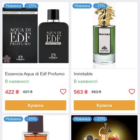
Новинка
–15%
Новинка
–15%
Essencia Aqua di Edf Profumo
Inimitable
В наявності
В наявності
422
563
₴
₴
497 ₴
663 ₴
Купити
Купити
Новинка
–15%
Новинка
–15%