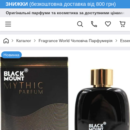
ЗНИЖКИ
(безкоштовна доставка від 800 грн)
Оригінальні парфуми та косметика за доступними цінами гу
Каталог
Fragrance World Чоловіча Парфумерія
Esse
Новинка