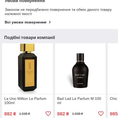
Умови повернення
Законом не передбачено повернення та обмін даного товару
належної якості
Всі умови повернення
Подібні товари компанії
La Uno Million Le Parfum
Bad Lad Le Parfum M 100
Chic
100ml
ml
882
882
985
₴
₴
1 038 ₴
1 038 ₴