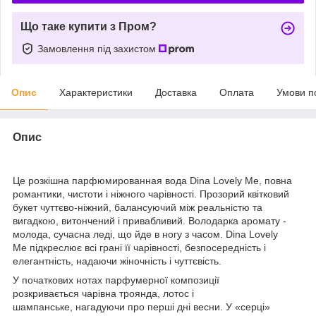
Що таке купити з Пром?
Замовлення під захистом
Опис
Характеристики
Доставка
Оплата
Умови п
Опис
Це розкішна парфюмированная вода Dina Lovely Me, повна
романтики, чистоти і ніжного чарівності. Прозорий квітковий
букет чуттєво-ніжний, балансуючий між реальністю та
вигадкою, витончений і привабливий. Володарка аромату -
молода, сучасна леді, що йде в ногу з часом. Dina Lovely
Me підкреслює всі грані її чарівності, безпосередність і
елегантність, надаючи жіночність і чуттєвість.
У початкових нотах парфумерної композиції
розкривається чарівна троянда, лотос і
шампанське, нагадуючи про перші дні весни. У «серці»