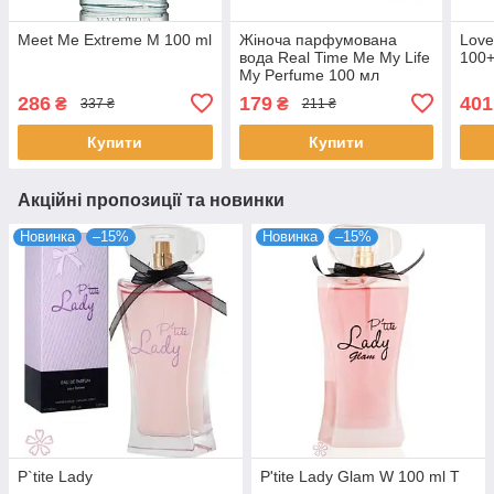
Meet Me Extreme M 100 ml
Жіноча парфумована
Love
вода Real Time Me My Life
100+
My Perfume 100 мл
286
179
401
₴
₴
337 ₴
211 ₴
Купити
Купити
Акційні пропозиції та новинки
Новинка
–15%
Новинка
–15%
P`tite Lady
P'tite Lady Glam W 100 ml T