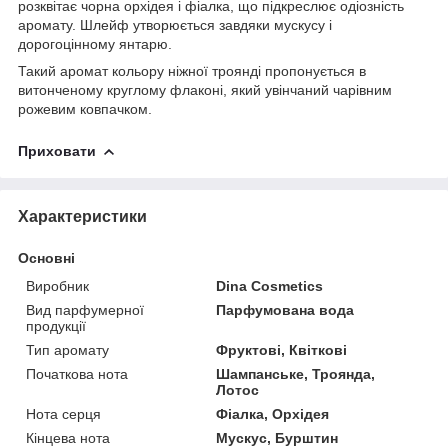
розквітає чорна орхідея і фіалка, що підкреслює одіозність
аромату. Шлейф утворюється завдяки мускусу і
дорогоцінному янтарю.
Такий аромат кольору ніжної троянді пропонується в
витонченому круглому флаконі, який увінчаний чарівним
рожевим ковпачком.
Приховати
Характеристики
Основні
Виробник
Dina Cosmetics
Вид парфумерної
Парфумована вода
продукції
Тип аромату
Фруктові, Квіткові
Початкова нота
Шампанське, Троянда,
Лотос
Нота серця
Фіалка, Орхідея
Кінцева нота
Мускус, Бурштин