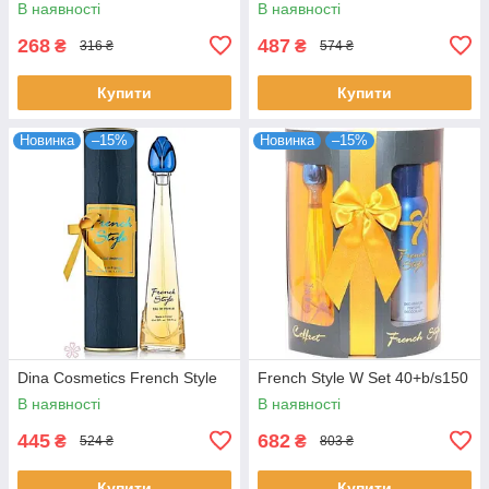
В наявності
В наявності
268
487
₴
₴
316 ₴
574 ₴
Купити
Купити
Новинка
–15%
Новинка
–15%
Dina Cosmetics French Style
French Style W Set 40+b/s150
В наявності
В наявності
445
682
₴
₴
524 ₴
803 ₴
Купити
Купити