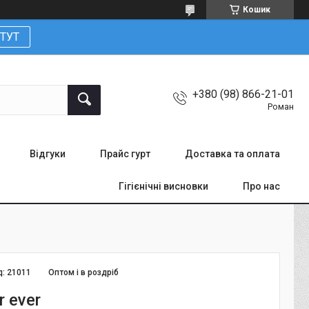
Кошик
ТУТ
+380 (98) 866-21-01
Роман
Відгуки
Прайс гурт
Доставка та оплата
Гігієнічні висновки
Про нас
д:
21011
Оптом і в роздріб
r ever