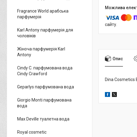
Fragrance World арабська
парфумерія
сайту.
Karl Antony парфумерія для
чоловіків
Жіноча парфумерія Karl
Antony
Опис
Cindy C. парфумована вода
Cindy Crawford
Dina Cosmetics B
Geparlys парфумована вода
Giorgio Monti парфумована
вода
Max Deville туалетна вода
Royal cosmetic