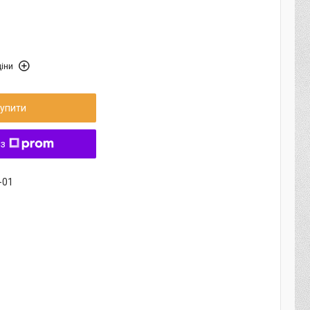
іни
упити
 з
-01