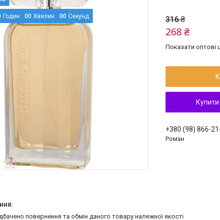
0
Годин
0
0
Хвилин
0
0
Секунд
316 ₴
268 ₴
Показати оптові ц
К
Купити
+380 (98) 866-21
Роман
едбачено повернення та обмін даного товару належної якості