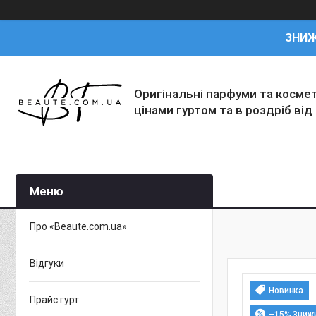
ЗНИ
Оригінальні парфуми та косме
цінами гуртом та в роздріб від
Про «Beaute.com.ua»
Відгуки
Новинка
Прайс гурт
–15%