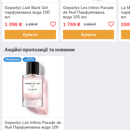
Geparlys Laid Back Girl
Geparlys Les Infinis Parade
La M
парфумована вода 100
de Nuit Парфумована
пар
мл
вода 100 мл
мл
1 096
1 769
268
₴
₴
1 290 ₴
2 082 ₴
Купити
Купити
Акційні пропозиції та новинки
Новинка
–15%
Geparlys Les Infinis Parade de
Nuit Парфумована вода 100