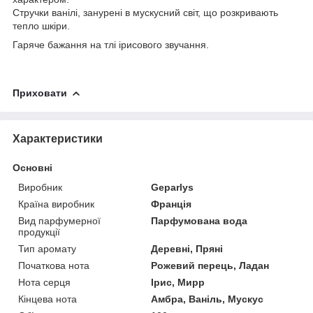
Стручки ванілі, занурені в мускусний світ, що розкривають
тепло шкіри.
Гаряче бажання на тлі ірисового звучання.
Приховати
Характеристики
Основні
Виробник
Geparlys
Країна виробник
Франція
Вид парфумерної
Парфумована вода
продукції
Тип аромату
Деревні, Пряні
Початкова нота
Рожевий перець, Ладан
Нота серця
Ірис, Мирр
Кінцева нота
Амбра, Ваніль, Мускус