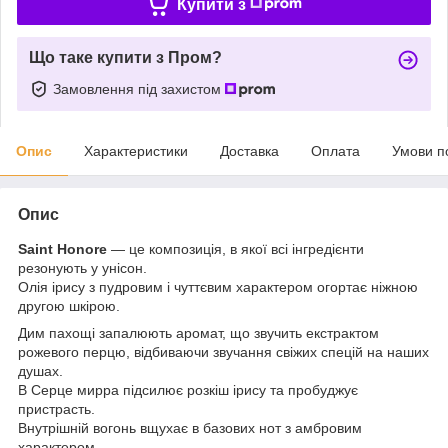
Купити з
Що таке купити з Пром?
Замовлення під захистом
Опис
Характеристики
Доставка
Оплата
Умови п
Опис
Saint Honore
— це композиція, в якої всі інгредієнти
резонують у унісон.
Олія ірису з пудровим і чуттєвим характером огортає ніжною
другою шкірою.
Дим пахощі запалюють аромат, що звучить екстрактом
рожевого перцю, відбиваючи звучання свіжих спецій на наших
душах.
В Серце мирра підсилює розкіш ірису та пробуджує
пристрасть.
Внутрішній вогонь вщухає в базових нот з амбровим
характером.