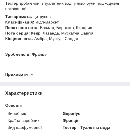
Тестер зроблений із туалетних вод, у яких були пошкоджені
паковання!
Тип аромата:
цитрусові
Класифікація:
мідл-маркет
Початкова нота:
Базилік, Бергамот, Кипарис
Нота серця:
Кедр, Лаванда, Мускатна шавлія
Кінцева нота:
Амбра, Мускус, Сандал
Зроблено в:
Франція
Приховати
Характеристики
Основні
Виробник
Geparlys
Країна виробник
Франція
Вид парфумерної
Тестер - Туалетна вода