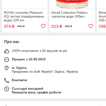
ROYAL cosmetic Platinum
Dorall Collection Pattern
Rene
GQ тестер (парфумована
туалетна вода 100мл
Arom
вода) 100 мл
100 
374
213
156
₴
₴
441 ₴
251 ₴
Про нас
100% позитивних з 92 відгуків за рік
Працює з 22.09.2012
м. Одеса
Працюємо по всій Україні!, Одеса, Україна
Контакти
Сьогодні вихідний
Показати весь графік роботи