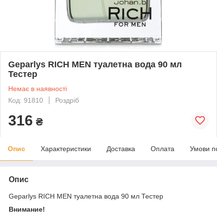
Geparlys RICH MEN туалетна вода 90 мл
Тестер
Немає в наявності
Код: 91810
Роздріб
316
₴
Опис
Характеристики
Доставка
Оплата
Умови п
Опис
Geparlys RICH MEN туалетна вода 90 мл Тестер
Внимание!