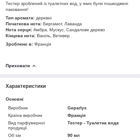
Тестер зроблений із туалетних вод, у яких були пошкоджені
паковання!
Тип аромата:
деревні
Початкова нота:
Бергамот, Лаванда
Нота серця:
Амбра, Мускус, Сандалове дерево
Кінцева нота:
Ваніль, Ветивер
Зроблено в:
Франція
Приховати
Характеристики
Основні
Виробник
Geparlys
Країна виробник
Франція
Вид парфумерної
Тестер - Туалетна вода
продукції
Об`єм
90 мл