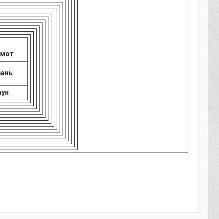
амот
рань
аун