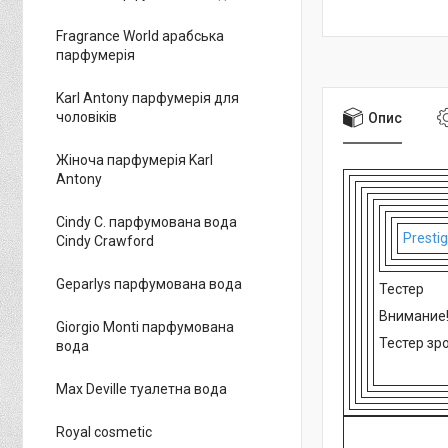
Fragrance World арабська
парфумерія
Karl Antony парфумерія для
чоловіків
Опис
Жіноча парфумерія Karl
Antony
Cindy C. парфумована вода
Presti
Cindy Crawford
Geparlys парфумована вода
Тестер
Внимание
Giorgio Monti парфумована
Тестер зр
вода
Max Deville туалетна вода
Royal cosmetic