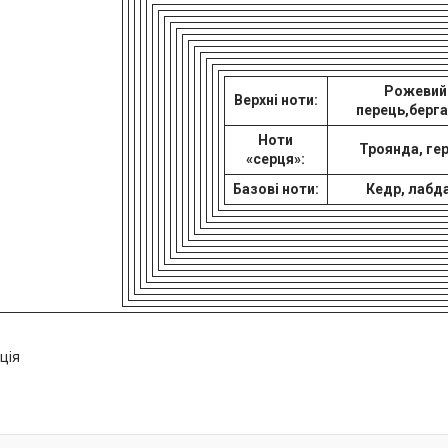
Рожевий
Верхні ноти:
перець,берг
Ноти
Троянда, ге
«серця»:
Базові ноти:
Кедр, лабд
ція