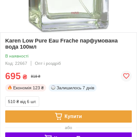
Karen Low Pure Eau Frache парфумована
вода 100мл
В наявності
Код: 22667
Опт і роздріб
695
₴
818 ₴
Економія
123 ₴
Залишилось
7 днів
510 ₴
від 6 шт.
Купити
або