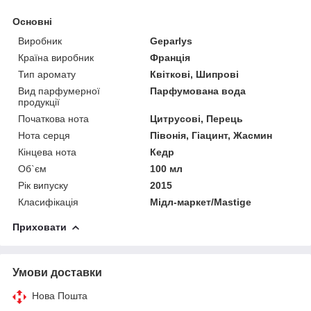
Основні
Виробник
Geparlys
Країна виробник
Франція
Тип аромату
Квіткові, Шипрові
Вид парфумерної
Парфумована вода
продукції
Початкова нота
Цитрусові, Перець
Нота серця
Півонія, Гіацинт, Жасмин
Кінцева нота
Кедр
Об`єм
100 мл
Рік випуску
2015
Класифікація
Мідл-маркет/Mastige
Приховати
Умови доставки
Нова Пошта