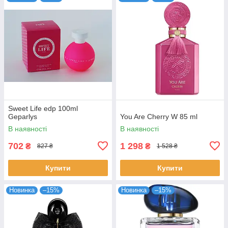
Sweet Life edp 100ml
Geparlys
You Are Cherry W 85 ml
В наявності
В наявності
702
1 298
₴
₴
827 ₴
1 528 ₴
Купити
Купити
Новинка
–15%
Новинка
–15%