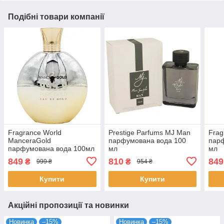
Подібні товари компанії
Fragrance World
Prestige Parfums MJ Man
Frag
ManceraGold
парфумована вода 100
пар
парфумована вода 100мл
мл
мл
849
810
849
₴
₴
999 ₴
954 ₴
Купити
Купити
Акційні пропозиції та новинки
Новинка
–15%
Новинка
–15%